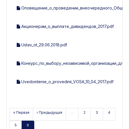
Оповещение_о_проведении_внеочередного_Общего_с
Акционерам_о_выплате_дивидендов_2017.pdf
Ustav_ot_29.06.2018.pdf
Конкурс_по_выбору_независимой_организации_для_
Uvedomlenie_o_provedinii_VOSA_10_04_2017.pdf
« Первая
‹ Предыдущая
…
2
3
4
5
6