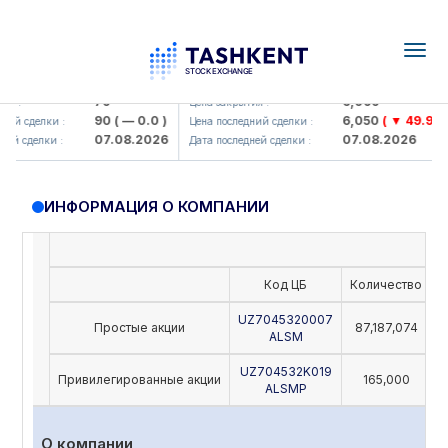
Togg
navig
amkorbank> ATB)
UZMK (<O'zmetkombinat> AJ)
79
6,099
я :
Цена закрытия :
90
( — 0.0 )
6,050
( ▼ 49.96 )
ий сделки :
Цена последний сделки :
07.08.2026
07.08.2026
й сделки :
Дата последней сделки :
ИНФОРМАЦИЯ О КОМПАНИИ
Код ЦБ
Количество
Н
UZ7045320007
Простые акции
87,187,074
ALSM
UZ704532K019
Привилегированные акции
165,000
ALSMP
О компании