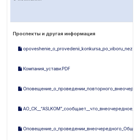
Проспекты и другая информация
opoveshenie_o_provedenii_konkursa_po_viboru_nezavisi
Компания_устави.PDF
Оповещение_о_проведении_повторного_внеочередно
АО_СК__“ASLKOM”_сообщает__что_внеочередное_об
Оповещение_о_проведении_внеочередного_Общего_с