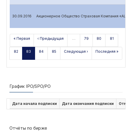
30.09.2016
Акционерное Общество Страховая Компания «ALSKO
« Первая
‹ Предыдущая
…
79
80
81
82
83
84
85
Следующая ›
Последняя »
График IPO/SPO/PO
Дата начала подписки
Дата окончания подписки
Отмен
Отчёты по бирже