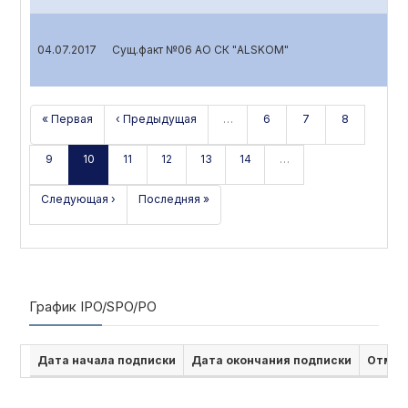
04.07.2017
Сущ.факт №06 АО СК "ALSKOM"
« Первая
‹ Предыдущая
…
6
7
8
9
10
11
12
13
14
…
Следующая ›
Последняя »
График IPO/SPO/PO
Дата начала подписки
Дата окончания подписки
Отмен