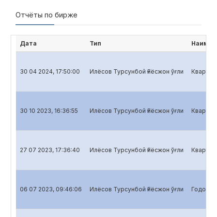
Отчёты по бирже
Дата
Тип
Наимен
30 04 2024, 17:50:00
Илёсов Турсунбой Ғиёсжон ўғли
Кварталь
30 10 2023, 16:36:55
Илёсов Турсунбой Ғиёсжон ўғли
Кварталь
27 07 2023, 17:36:40
Илёсов Турсунбой Ғиёсжон ўғли
Кварталь
06 07 2023, 09:46:06
Илёсов Турсунбой Ғиёсжон ўғли
Годовой 