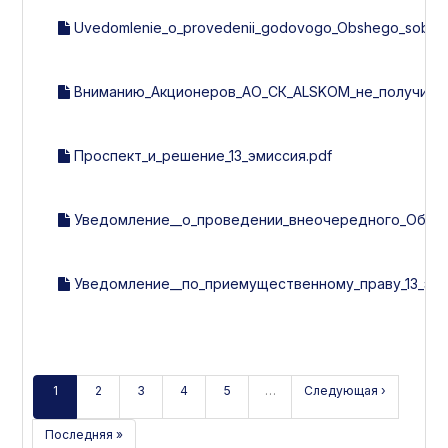
Uvedomlenie_o_provedenii_godovogo_Obshego_sobran
Вниманию_Акционеров_АО_СК_ALSKOM_не_получивши
Проспект_и_решение_13_эмиссия.pdf
Уведомление__о_проведении_внеочередного_Общег
Уведомление__по_приемущественному_праву_13_эми
1
2
3
4
5
…
Следующая ›
Последняя »