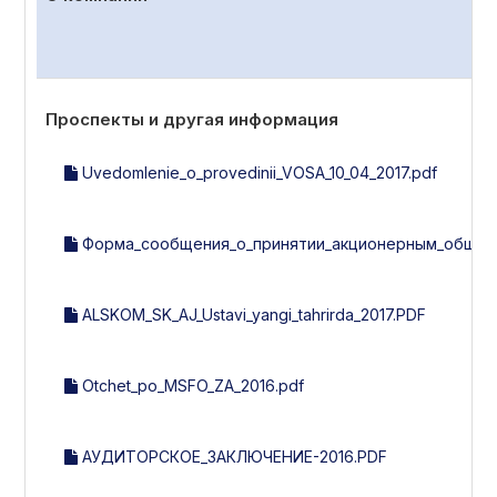
Проспекты и другая информация
Uvedomlenie_o_provedinii_VOSA_10_04_2017.pdf
Форма_сообщения_о_принятии_акционерным_общест
ALSKOM_SK_AJ_Ustavi_yangi_tahrirda_2017.PDF
Otchet_po_MSFO_ZA_2016.pdf
АУДИТОРСКОЕ_ЗАКЛЮЧЕНИЕ-2016.PDF