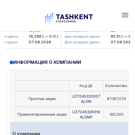
Togg
navig
Olmaliq KMK> AJ)
KFSK (<Kafolat sug'urta kompaniy
16,100
82
я :
Цена закрытия :
16,288
( — 0.0 )
83.91
( — 0.0 )
ий сделки :
Цена последний сделки :
07.08.2026
07.08.2026
й сделки :
Дата последней сделки :
ИНФОРМАЦИЯ О КОМПАНИИ
Код ЦБ
Количество
Н
UZ7045320007
Простые акции
87,187,074
ALSM
UZ704532K019
Привилегированные акции
165,000
ALSMP
О компании