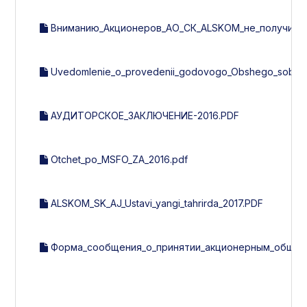
Вниманию_Акционеров_АО_СК_ALSKOM_не_получивши
Uvedomlenie_o_provedenii_godovogo_Obshego_sobran
АУДИТОРСКОЕ_ЗАКЛЮЧЕНИЕ-2016.PDF
Otchet_po_MSFO_ZA_2016.pdf
ALSKOM_SK_AJ_Ustavi_yangi_tahrirda_2017.PDF
Форма_сообщения_о_принятии_акционерным_общест