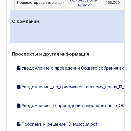
UZ704532K019
Привилегированные акции
165,000
ALSMP
О компании
Проспекты и другая информация
Уведомление о проведении Общего собрания акцион
Уведомление__по_приемущественному_праву_13_эми
Уведомление__о_проведении_внеочередного_Общег
Проспект_и_решение_13_эмиссия.pdf