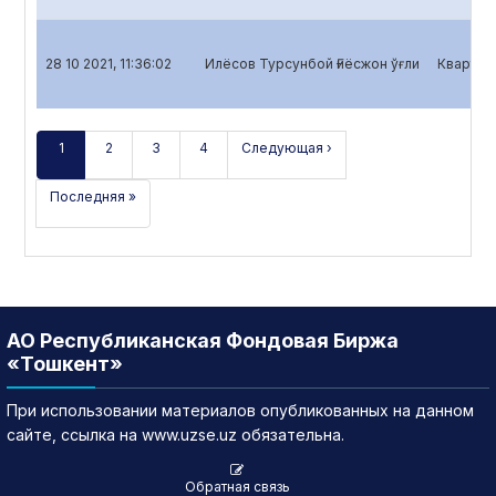
28 10 2021, 11:36:02
Илёсов Турсунбой Ғиёсжон ўғли
Кварталь
1
2
3
4
Следующая ›
Последняя »
АО Республиканская Фондовая Биржа
«Тошкент»
При использовании материалов опубликованных на данном
сайте, ссылка на www.uzse.uz обязательна.
Обратная связь