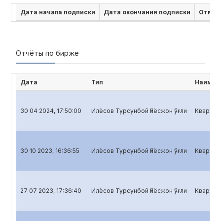
Дата начала подписки
Дата окончания подписки
Отмен
Отчёты по бирже
Дата
Тип
Наимен
30 04 2024, 17:50:00
Илёсов Турсунбой Ғиёсжон ўғли
Кварталь
30 10 2023, 16:36:55
Илёсов Турсунбой Ғиёсжон ўғли
Кварталь
27 07 2023, 17:36:40
Илёсов Турсунбой Ғиёсжон ўғли
Кварталь