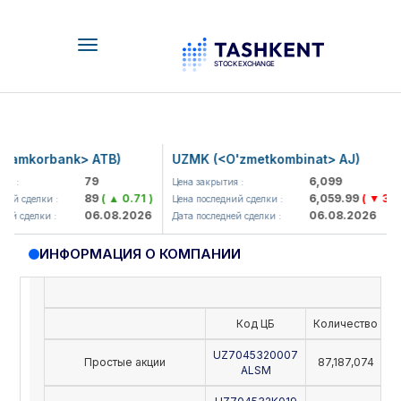
Toggle
navigation
amkorbank> ATB)
UZMK (<O'zmetkombinat> AJ)
79
6,099
 :
Цена закрытия :
89
( ▲ 0.71 )
6,059.99
( ▼ 39.89
ий сделки :
Цена последний сделки :
06.08.2026
06.08.2026
й сделки :
Дата последней сделки :
ИНФОРМАЦИЯ О КОМПАНИИ
Код ЦБ
Количество
Н
UZ7045320007
Простые акции
87,187,074
ALSM