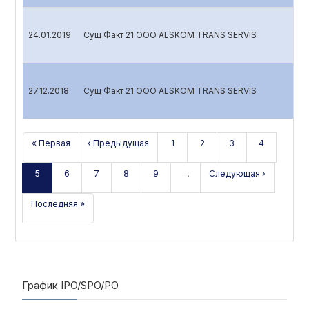
24.01.2019
Сущ Факт 21 OOO ALSKOM TRANS SERVIS
27.12.2018
Сущ Факт 21 OOO ALSKOM TRANS SERVIS
« Первая
‹ Предыдущая
1
2
3
4
5
6
7
8
9
…
Следующая ›
Последняя »
График IPO/SPO/PO