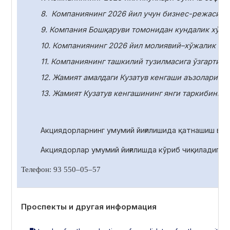
8.
Компаниянинг 2026 йил учун бизнес-режасини
9. Компания Бошқаруви томонидан кундалик хўжа
10.
Компаниянинг 2026 йил молиявий–хўжалик фаол
11.
Компаниянинг ташкилий тузилмасига ўзгартири
12. Жамият амалдаги Кузатув кенгаши аъзоларини
13. Жамият Кузатув кенгашининг янги таркибини с
Акциядорларнинг умумий йиғилишида қатнашиш ва 
Акциядорлар умумий йиғилишда
кўриб чиқиладиган
Телефон: 93 550
–
05
–
57
Проспекты и другая информация