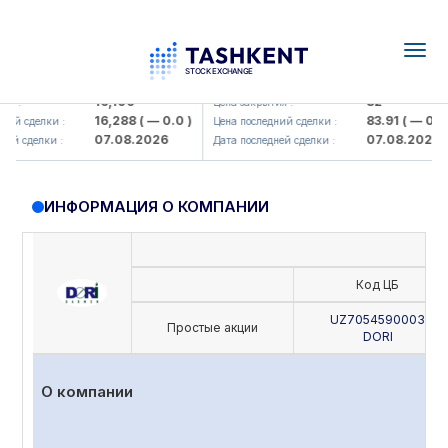
Togg
navig
Olmaliq KMK> AJ)
KFSK (<Kafolat sug'urta kompaniya
16,100
82
 :
Цена закрытия :
16,288
( — 0.0 )
83.91
( — 0.0 )
й сделки :
Цена последний сделки :
07.08.2026
07.08.2026
й сделки :
Дата последней сделки :
ИНФОРМАЦИЯ О КОМПАНИИ
Код ЦБ
UZ7054590003
Простые акции
DORI
О компании