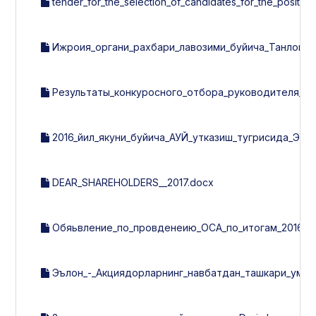
tender_for_the_selection_of_candidates_for_the_positi
Ижроия_органи_рахбари_лавозими_буйича_Танлов_н
Результаты_конкуросного_отбора_руководителя_ис
2016_йил_якуни_буйича_АУЙ_утказиш_тугрисида_ЭЪ
DEAR_SHAREHOLDERS__2017.docx
Обяьвление_по_провденеию_ОСА_по_итогам_2016г..
Эълон_-_Акциядорларнинг_навбатдан_ташкари_умум