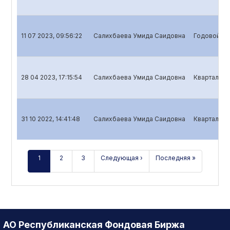
11 07 2023, 09:56:22
Салихбаева Умида Саидовна
Годовой от
28 04 2023, 17:15:54
Салихбаева Умида Саидовна
Квартальны
31 10 2022, 14:41:48
Салихбаева Умида Саидовна
Квартальны
1
2
3
Следующая ›
Последняя »
АО Республиканская Фондовая Биржа