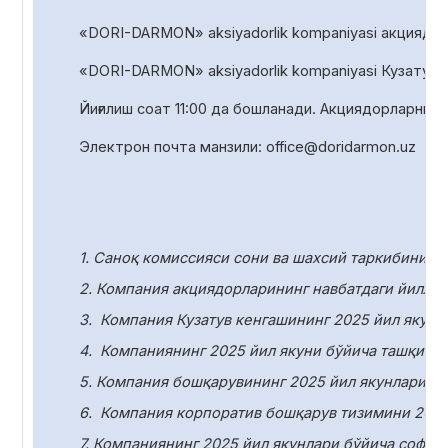
«DORI-DARMON» aksiyadorlik kompaniyasi акциядорл
«DORI-DARMON» aksiyadorlik
kompaniyasi Кузатув 
Йиғилиш соат
1
1
:00 да
бошланади. Акциядорларни р
Электрон почта манзили:
office
@
doridarmon
.
uz
1. Саноқ комиссияси сони ва шахсий таркибини т
2. Компания акциядорларининг навбатдаги йилли
3.
Компания Кузатув кенгашининг 2025 йил якунл
4.
Компаниянинг 2025 йил якуни бўйича ташқи ау
5. Компания бошқарувининг 2025 йил якунлари бў
6.
Компания корпоратив бошқарув тизимини 2025
7. Компаниянинг 2025 йил якунлари бўйича соф ф