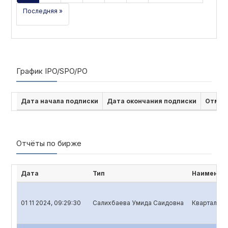
Последняя »
График IPO/SPO/PO
Дата начала подписки
Дата окончания подписки
Отмен
Отчёты по бирже
Дата
Тип
Наименова
01 11 2024, 09:29:30
Салихбаева Умида Саидовна
Квартальны