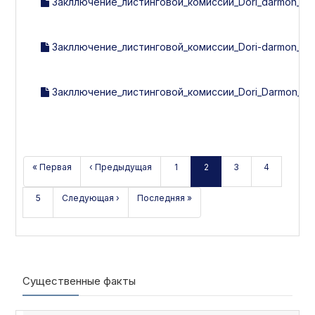
Закллючение_листинговой_комиссии_Dori_darmon__за_
Закллючение_листинговой_комиссии_Dori-darmon_за_1
Закллючение_листинговой_комиссии_Dori_Darmon_за_
« Первая
‹ Предыдущая
1
2
3
4
5
Следующая ›
Последняя »
Существенные факты