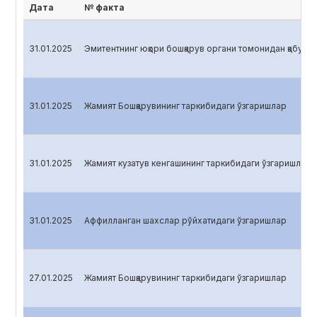
Дата
№ факта
31.01.2025
Эмитентнинг юқори бошқарув органи томонидан қабул қи
31.01.2025
Жамият Бошқарувининг таркибидаги ўзгаришлар
31.01.2025
Жамият кузатув кенгашининг таркибидаги ўзгаришлар
31.01.2025
Аффилланган шахслар рўйхатидаги ўзгаришлар
27.01.2025
Жамият Бошқарувининг таркибидаги ўзгаришлар