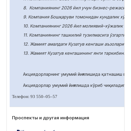
8.
Компаниянинг 2026 йил учун бизнес-режасини
9. Компания Бошқаруви томонидан кундалик хўжа
10.
Компаниянинг 2026 йил молиявий–хўжалик фаол
11.
Компаниянинг ташкилий тузилмасига ўзгартири
12. Жамият амалдаги Кузатув кенгаши аъзоларини
13. Жамият Кузатув кенгашининг янги таркибини с
Акциядорларнинг умумий йиғилишида қатнашиш ва 
Акциядорлар умумий йиғилишда
кўриб чиқиладиган
Телефон: 93 550
–
05
–
57
Проспекты и другая информация