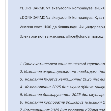
«DORI-DARMON» aksiyadorlik kompaniyasi акциядорл
«DORI-DARMON» aksiyadorlik
kompaniyasi Кузатув 
Йиғилиш соат
1
1
:00 да
бошланади. Акциядорларни р
Электрон почта манзили:
office
@
doridarmon
.
uz
1. Саноқ комиссияси сони ва шахсий таркибини т
2. Компания акциядорларининг навбатдаги йилли
3.
Компания Кузатув кенгашининг 2025 йил якунл
4.
Компаниянинг 2025 йил якуни бўйича ташқи ау
5. Компания бошқарувининг 2025 йил якунлари бў
6.
Компания корпоратив бошқарув тизимини 2025
7. Компаниянинг 2025 йил якунлари бўйича соф ф