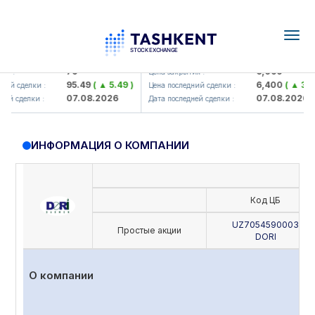
Togg
navig
amkorbank> ATB)
UZMK (<O'zmetkombinat> AJ)
79
6,099
 :
Цена закрытия :
95.49
( ▲ 5.49 )
6,400
( ▲ 300.
й сделки :
Цена последний сделки :
07.08.2026
07.08.2026
й сделки :
Дата последней сделки :
ИНФОРМАЦИЯ О КОМПАНИИ
Код ЦБ
UZ7054590003
Простые акции
DORI
О компании