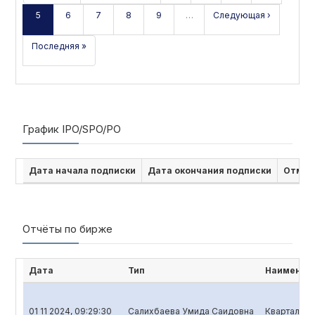
5
6
7
8
9
…
Следующая ›
Последняя »
График IPO/SPO/PO
Дата начала подписки
Дата окончания подписки
Отмен
Отчёты по бирже
Дата
Тип
Наименова
01 11 2024, 09:29:30
Салихбаева Умида Саидовна
Квартальны