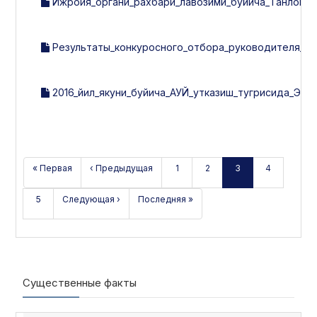
Ижроия_органи_рахбари_лавозими_буйича_Танлов_н
Результаты_конкуросного_отбора_руководителя_ис
2016_йил_якуни_буйича_АУЙ_утказиш_тугрисида_ЭЪ
« Первая
‹ Предыдущая
1
2
3
4
5
Следующая ›
Последняя »
Существенные факты