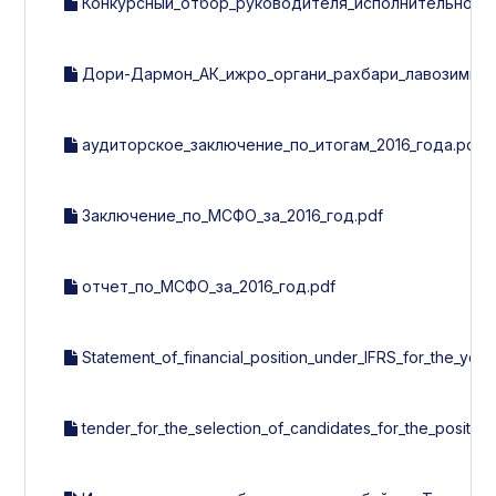
Конкурсный_отбор_руководителя_исполнительного
Дори-Дармон_АК_ижро_органи_рахбари_лавозимига_
аудиторское_заключение_по_итогам_2016_года.pdf
Заключение_по_МСФО_за_2016_год.pdf
отчет_по_МСФО_за_2016_год.pdf
Statement_of_financial_position_under_IFRS_for_the_year
tender_for_the_selection_of_candidates_for_the_positi