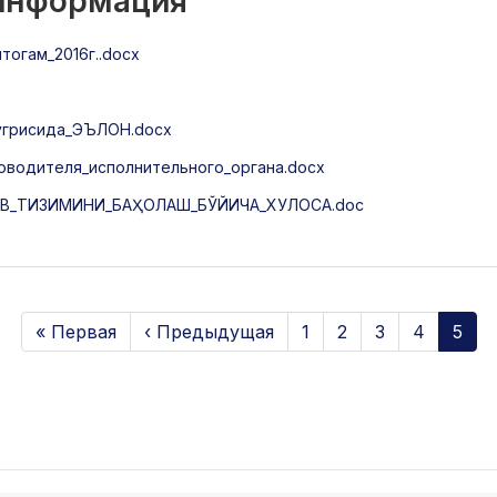
 информация
огам_2016г..docx
тугрисида_ЭЪЛОН.docx
оводителя_исполнительного_органа.docx
УВ_ТИЗИМИНИ_БАҲОЛАШ_БЎЙИЧА_ХУЛОСА.doc
« Первая
‹ Предыдущая
1
2
3
4
5