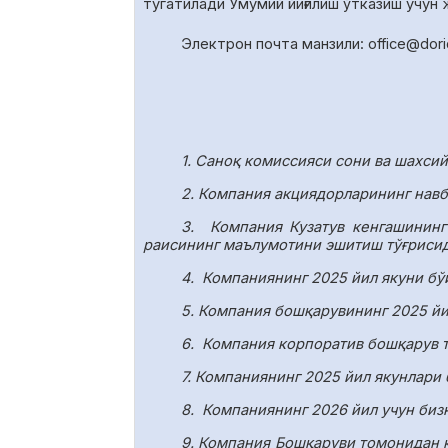
тугатил
ади У
мумий йиғилиш ўтказиш учун
Электрон почта манзили:
office
@
dor
1. Саноқ комиссияси сони ва шахси
2. Компания акциядорларининг навб
3.
Компания Кузатув кенгашининг
раисининг маълумотини эшитиш тўғрисид
4.
Компаниянинг 2025 йил якуни бў
5. Компания бошқарувининг 2025 йи
6.
Компания корпоратив бошқарув т
7. Компаниянинг 2025 йил якунлари
8.
Компаниянинг 2026 йил учун биз
9. Компания Бошқаруви томонидан 