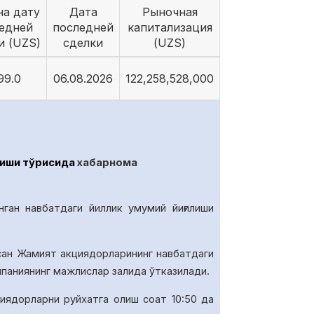
на дату
Дата
Рыночная
едней
последней
капитализация
и (UZS)
сделки
(UZS)
99.0
06.08.2026
122,258,528,000
иши тўғрисида
хабарнома
нган навбатдаги йиллик умумий йиғилиши
сан Жамият акциядорларининг навбатдаги
омпаниянинг мажлислар залида
ўтказилади.
иядорларни руйхатга олиш соат 10
:50
да