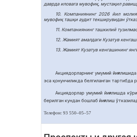
даврда иловага мувофиқ, мустақил равиш
10.
Компаниянинг 2026 йил молия
мувофиқ ташқи аудит текширувидан ўтказ
11.
Компаниянинг ташкилий тузилмаси
12. Жамият амалдаги Кузатув кенга
13. Жамият Кузатув кенгашининг янг
Акциядорларнинг умумий йиғилишида
эса қонунчиликда белгиланган тартибда 
Акциядорлар умумий йиғилишда
кўр
берилган кундан бошлаб йиғилиш ўтказила
Телефон: 93 550
–
05
–
57