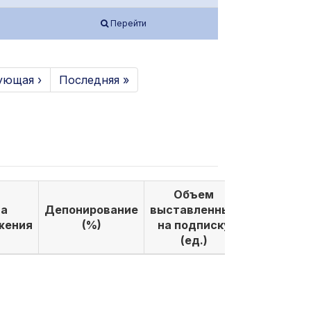
Перейти
ующая ›
Последняя »
Объем
Объем
а
Депонирование
выставленных
выкуплен
жения
(%)
на подписку
по подпи
(ед.)
(ед.)