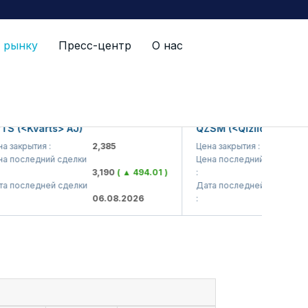
 рынку
Пресс-центр
О нас
<Kvarts> AJ)
QZSM (<Qizilqumsement> A
рытия :
2,385
Цена закрытия :
1,208
следний сделки
Цена последний сделки
3,190
( ▲ 494.01 )
:
1,203
следней сделки
Дата последней сделки
06.08.2026
:
06.08