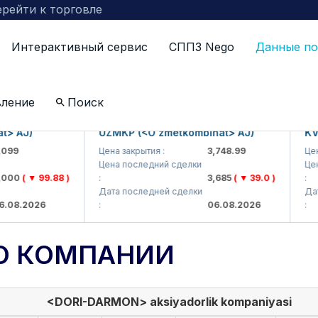
рейти к торговле
Интерактивный сервис
СППЗ Nego
Данные по
вление
Поиск
J)
UZMKP (<O'zmetkombinat> AJ)
KVTS (
Цена закрытия :
3,748.99
Цена зак
Цена последний сделки
Цена по
( ▼ 99.88 )
:
3,685
( ▼ 39.0 )
:
Дата последней сделки
Дата по
.2026
:
06.08.2026
:
О КОМПАНИИ
<DORI-DARMON> aksiyadorlik kompaniyasi