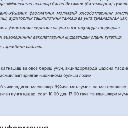
да аффилланган шахслар билан битимни (битимларни) тузиш
вий–хўжалик фаолиятини молиявий ҳисоботларнинг миллий
иш, аудиторлик ташкилотини танлаш ва унга тўланадиган ҳақ
га ўзгартириш киритиш ва уни янги таҳрирда тасдиқлаш.
ши аъзоларининг ваколатларини муддатидан олдин тугатиш;
и таркибини сайлаш.
 қатнашиш ва овоз бериш учун, акциядорларда ша
ҳ
сни тасди
расмийлаштирилган ишончнома бўлиши лозим.
иб чиқиладиган масалалар бўйича
маълумот ва материаллар
диган кунга қадар
соат 10:00 дан 17:00 гача танишишлари мум