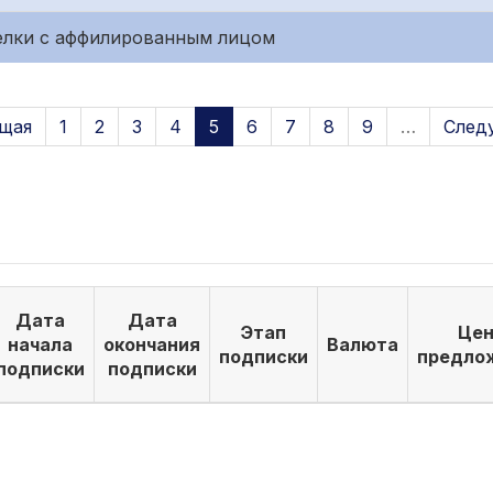
елки с аффилированным лицом
щая
1
2
3
4
5
6
7
8
9
…
След
Дата
Дата
Этап
Цен
начала
окончания
Валюта
подписки
предло
подписки
подписки