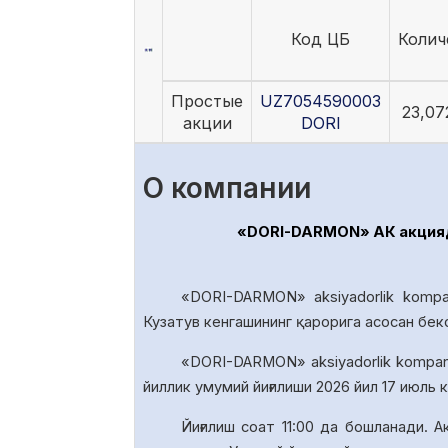
Код ЦБ
Колич
Простые
UZ7054590003
23,07
акции
DORI
О компании
«DORI-DARMON» АК акциядо
«DORI-DARMON» aksiyadorlik kompa
Кузатув кенгашининг қарорига асосан бек
«DORI-DARMON» aksiyadorlik
kompan
йиллик умумий йиғилиши 20
26
йил
17
июль к
Йиғилиш соат
1
1
:00 да
бошланади. А