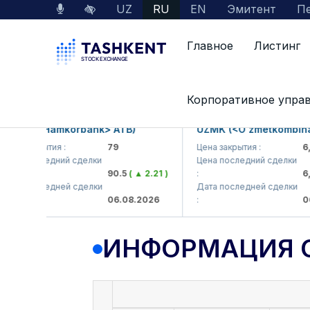
UZ
RU
EN
Эмитент
Пе
Главное
Листинг
Данные по рынку
Информация о компании
Корпоративное упра
B (<Hamkorbank> ATB)
UZMK (<O'zmetkombinat> A
 закрытия :
79
Цена закрытия :
6,099
 последний сделки
Цена последний сделки
90.5
( ▲ 2.21 )
:
6,000
 последней сделки
Дата последней сделки
06.08.2026
:
06.08
ИНФОРМАЦИЯ 