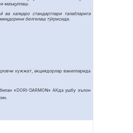
ни маъқуллаш.
 ва халқаро стандартлари талабларига
 миқдорини белгилаш тўғрисида.
қловчи хужжат, акциядорлар вакилларида
 билан «DORI-DARMON» АКда ушбу эълон
кин.