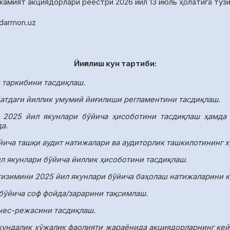
 жамият акциядорлари реестри
2026 йил 13 июль
ҳолатига туз
idarmon
.
uz
Йиғилиш кун тартиби:
й таркибини тасдиқлаш.
атдаги йиллик умумий йиғилиши регламентини тасдиқлаш.
 2025 йил якунлари бўйича ҳисоботини тасдиқлаш ҳамда 
а.
йича ташқи аудит натижалари ва аудиторлик ташкилотининг х
л якунлари бўйича йиллик ҳисоботини тасдиқлаш.
изимини 2025 йил якунлари бўйича баҳолаш натижаларини к
 бўйича соф фойда/зарарини тақсимлаш.
нес-режасини тасдиқлаш.
кундалик хўжалик фаолияти жараёнида акциядорларнинг кей