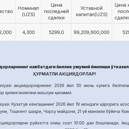
Цена
Цена 
Номинал
Уставной
ество
последней
посл
(UZS)
капитал(UZS)
сделки
сделк
2,000
4,300
5299.0
99,209,600,000
52
рларининг навбатдаги йиллик умумий йиғилиши ўтказил
ҲУРМАТЛИ АКЦИЯДОРЛАР!
niyasi акциядорларининг 2026 йил 30 июнь кунига белгила
ор қилинганлигини маълум қиламиз.
iyasi Кузатув кенгашининг 20
26
йил
19
июндаги қарорига асо
уни, Тошкент шаҳри, Чорсу майдони, 21 уй манзили бўйича К
кциядорларни руйхатга олиш соат
10
:00
дан бошланади.
Акц