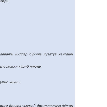
илади.
аввалги йиллар бўйича Кузатув кенгаши
улосасини кўриб чиқиш.
ўриб чиқиш.
инги йиллик умумий йиғилишигача бўлган