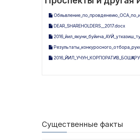
Проспекты и другая
Обяьвление_по_провденеию_ОСА_по_ит
DEAR_SHAREHOLDERS__2017.docx
2016_йил_якуни_буйича_АУЙ_утказиш_
Результаты_конкуросного_отбора_рук
2016_ЙИЛ_УЧУН_КОРПОРАТИВ_БОШҚАР
Существенные факты