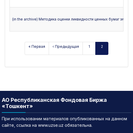
(in the archive) Методика оценки ликвидности ценных бумаг эми
« Первая
‹ Предыдущая
1
2
АО Республиканская Фондовая Биржа
«Тошкент»
При использовании материалов опубликованных на данном
сайте, ссылка на www.uzse.uz обязательна.