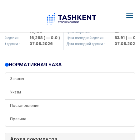
Togg
navig
<Olmaliq KMK> AJ)
KFSK (<Kafolat sug'urta kompani
16,100
82
ия :
Цена закрытия :
16,288
( — 0.0 )
83.91
( — 0.0 
ний сделки :
Цена последний сделки :
07.08.2026
07.08.2026
ней сделки :
Дата последней сделки :
НОРМАТИВНАЯ БАЗА
Законы
Указы
Постановления
Правила
Архив документов