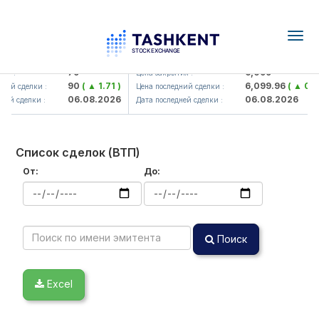
Togg
navig
Hamkorbank> ATB)
UZMK (<O'zmetkombinat> AJ)
79
6,099
я :
Цена закрытия :
90
( ▲ 1.71 )
6,099.96
( ▲ 0.08
ний сделки :
Цена последний сделки :
06.08.2026
06.08.2026
ей сделки :
Дата последней сделки :
Список сделок (ВТП)
От:
До:
Поиск
Excel