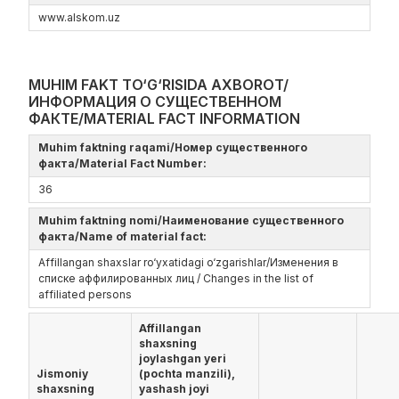
www.alskom.uz
MUHIM FAKT TO‘G‘RISIDA AXBOROT/
ИНФОРМАЦИЯ О СУЩЕСТВЕННОМ
ФАКТЕ/MATERIAL FACT INFORMATION
Muhim faktning raqami/Номер существенного
факта/Material Fact Number:
36
Muhim faktning nomi/Наименование существенного
факта/Name of material fact:
Affillangan shaxslar ro‘yxatidagi o‘zgarishlar/Изменения в
списке аффилированных лиц / Changes in the list of
affiliated persons
Affillangan
shaxsning
joylashgan yeri
Jismoniy
(pochta manzili),
shaxsning
yashash joyi