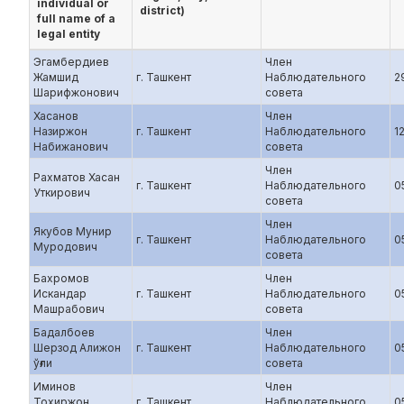
individual or
district)
full name of a
legal entity
Эгамбердиев
Член
Жамшид
г. Ташкент
Наблюдательного
2
Шарифжонович
совета
Хасанов
Член
Назиржон
г. Ташкент
Наблюдательного
12
Набижанович
совета
Член
Рахматов Хасан
г. Ташкент
Наблюдательного
0
Уткирович
совета
Член
Якубов Мунир
г. Ташкент
Наблюдательного
0
Муродович
совета
Бахромов
Член
Искандар
г. Ташкент
Наблюдательного
0
Машрабович
совета
Бадалбоев
Член
Шерзод Алижон
г. Ташкент
Наблюдательного
0
ўғли
совета
Иминов
Член
Тохиржон
г. Ташкент
Наблюдательного
0