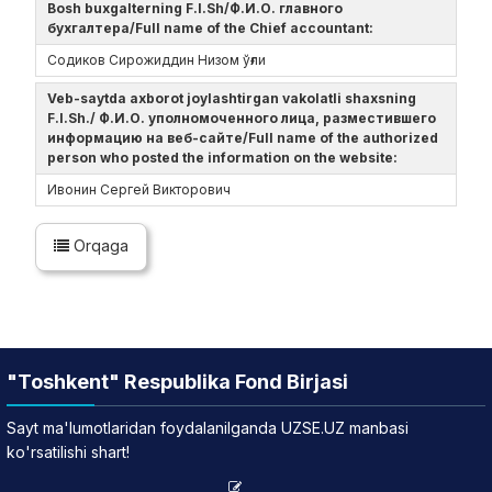
Bosh buxgalterning F.I.Sh/Ф.И.О. главного
бухгалтера/Full name of the Chief accountant:
Содиков Сирожиддин Низом ўғли
Veb-saytda axborot joylashtirgan vakolatli shaxsning
F.I.Sh./ Ф.И.О. уполномоченного лица, разместившего
информацию на веб-сайте/Full name of the authorized
person who posted the information on the website:
Ивонин Сергей Викторович
Orqaga
"Toshkent" Respublika Fond Birjasi
Sayt ma'lumotlaridan foydalanilganda UZSE.UZ manbasi
ko'rsatilishi shart!