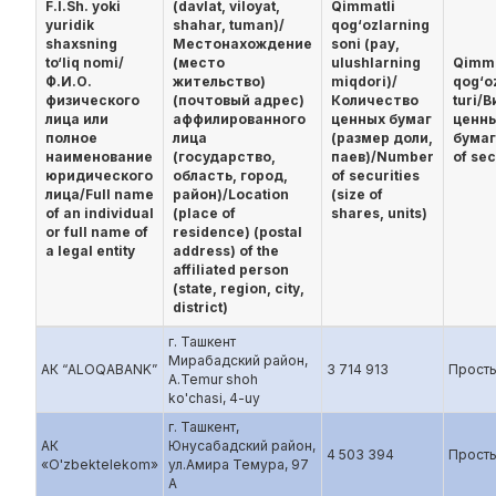
F.I.Sh. yoki
(davlat, viloyat,
Qimmatli
yuridik
shahar, tuman)/
qog‘ozlarning
shaxsning
Местонахождение
soni (pay,
to‘liq nomi/
(место
ulushlarning
Qimma
Ф.И.О.
жительство)
miqdori)/
qog‘o
физического
(почтовый адрес)
Количество
turi/В
лица или
аффилированного
ценных бумаг
ценн
полное
лица
(размер доли,
бумаг
наименование
(государство,
паев)/Number
of sec
юридического
область, город,
of securities
лица/Full name
район)/Location
(size of
of an individual
(place of
shares, units)
or full name of
residence) (postal
a legal entity
address) of the
affiliated person
(state, region, city,
district)
г. Ташкент
Мирабадский район,
АК “ALOQABANK”
3 714 913
Прост
A.Temur shoh
ko'chasi, 4-uy
г. Ташкент,
АК
Юнусабадский район,
4 503 394
Прост
«O'zbektelekom»
ул.Амира Темура, 97
А