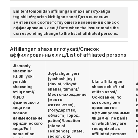
Emitent tomonidan affillangan shaxslar ro‘yxatiga
tegishli o‘zgarish kiritilgan sana/Дата внесения
эмитентом соответствующего изменения в список
аффилированных лиц/ Date when the issuer made the
corresponding change to the list of affiliated persons:
Affillangan shaxslar ro‘yxati/Список
аффилированных лиц/List of affiliated persons
Jismoniy
shaxsning
Joylashgan yeri
F.I.Sh. yoki
(yashash joyi)
yuridik
Ular affillangan
(davlat, viloyat,
A
shaxsning
shaxs deb e’tirof
shahar, tuman)/
s
to‘liq nomi/
etilish asosi/
Местонахождение
Ф.И.О.
Основание, по
(место
физического
которому они
жительство),
лица или
признаются
(государство,
и
полное
аффилированными
область, город,
t
наименование
лицами/The basis
район)/Location
юридического
on which they are
(place of
o
лица/Full
recognized as
residence), (state,
f
name of an
affiliated persons
region, city,