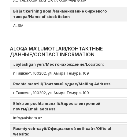
АО «ALSKOM SUG`URTA KOMPANIYASI»
Birja tikerining nomi/Наименование биржевого
тикера/Name of stock ticker:
ALSM
ALOQA MA’LUMOTLARI/КОНТАКТНЫЕ
ДАННЫЕ/CONTACT INFORMATION
Joylashgan yeri/Местонахождение/Location:
г.Ташкент, 100202, ул. Амира Темура, 109
Pochta manzili/Почтовый адрес/Mailing Address:
г.Ташкент, 100202, ул. Амира Темура, 109
Elektron pochta manzili/Адрес электронной
почты/Email address:
info@alskom.uz
Rasmiy veb-sayti/Официальный веб-сайт/Official
website: