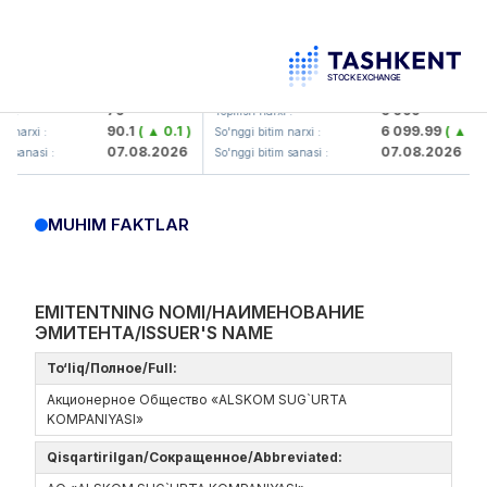
amkorbank> ATB)
UZMK (<O'zmetkombinat> AJ)
79
6 099
:
Yopilish narxi :
90.1
( ▲ 0.1 )
6 099.99
( ▲ 0.03
narxi :
So'nggi bitim narxi :
07.08.2026
07.08.2026
sanasi :
So'nggi bitim sanasi :
MUHIM FAKTLAR
EMITENTNING NOMI/НАИМЕНОВАНИЕ
ЭМИТЕНТА/ISSUER'S NAME
To‘liq/Полное/Full:
Акционерное Общество «ALSKOM SUG`URTA
KOMPANIYASI»
Qisqartirilgan/Сокращенное/Abbreviated: