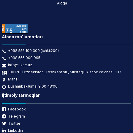
Aloqa
Aloqa ma'lumotlari
+998 555 100 300 (ichki:200)
+998 555 009 995
info@uzse.uz
100170, O'zbekiston, Toshkent sh., Mustaqillik shox ko'chasi, 107
Manzil
Dushanba-Juma, 9:00-18:00
Ijtimoiy tarmoqlar
Facebook
Telegram
Twitter
Linkedin