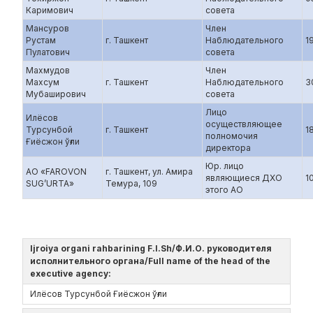
Каримович
совета
Мансуров
Член
Рустам
г. Ташкент
Наблюдательного
1
Пулатович
совета
Махмудов
Член
Махсум
г. Ташкент
Наблюдательного
3
Мубаширович
совета
Лицо
Илёсов
осуществляющее
Турсунбой
г. Ташкент
1
полномочия
Ғиёсжон ўғли
директора
Юр. лицо
АО «FAROVON
г. Ташкент, ул. Амира
являющиеся ДХО
1
SUG’URTA»
Темура, 109
этого АО
Ijroiya organi rahbarining F.I.Sh/Ф.И.О. руководителя
исполнительного органа/Full name of the head of the
executive agency:
Илёсов Турсунбой Ғиёсжон ўғли