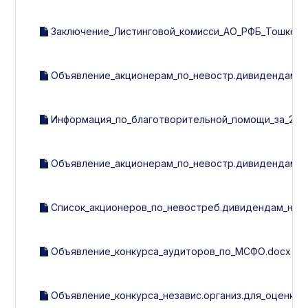
Заключение_Листинговой_комисси_АО_РФБ_Тошкент_
Объявление_акционерам_по_невостр.дивидендам.d
Информация_по_благотворительной_помощи_за_2016_
Объявление_акционерам_по_невостр.дивидендам.d
Список_акционеров_по_невостреб.дивидендам_на_01.11
Объявление_конкурса_аудиторов_по_МСФО.docx
Объявление_конкурса_независ.организ.для_оценки_с