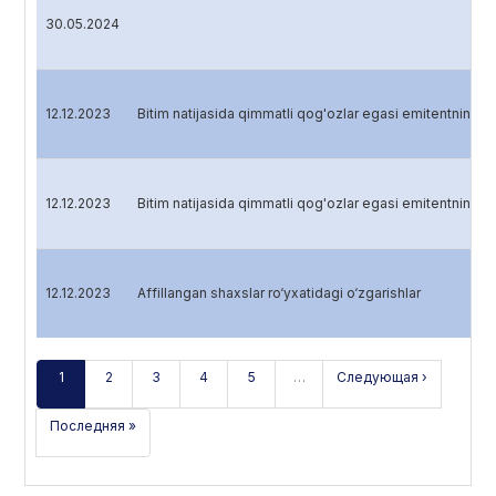
30.05.2024
12.12.2023
Bitim natijasida qimmatli qog'ozlar egasi emitentning ha
12.12.2023
Bitim natijasida qimmatli qog'ozlar egasi emitentning ha
12.12.2023
Affillangan shaxslar ro‘yxatidagi o‘zgarishlar
1
2
3
4
5
…
Следующая ›
Последняя »