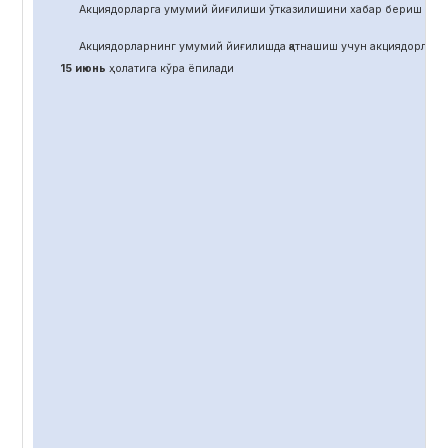
Акциядорларга умумий йиғилиши ўтказилишини хабар бериш учун
Акциядорларнинг умумий йиғилишда қатнашиш учун акциядорлар 
15 июнь
ҳолатига кўра ёпилади