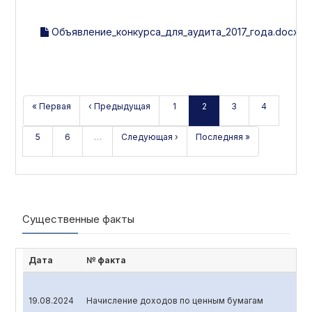
Объявление_конкурса_для_аудита_2017_года.docx
« Первая
‹ Предыдущая
1
2
3
4
5
6
…
Следующая ›
Последняя »
Существенные факты
Дата
№ факта
19.08.2024
Начисление доходов по ценным бумагам