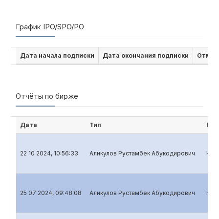
График IPO/SPO/PO
Дата начала подписки
Дата окончания подписки
Отмен
Отчёты по бирже
Дата
Тип
Наи
22 10 2024, 10:56:33
Аликулов Рустамбек Абукодирович
Ква
25 07 2024, 09:48:08
Аликулов Рустамбек Абукодирович
Ква