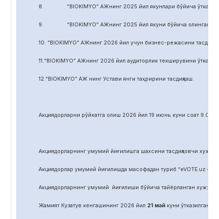
8. “BIOKIMYO” АЖнинг 2025 йил якунлари бўйича ўтказилган 
9. “BIOKIMYO” АЖнинг 2025 йил якуни бўйича олинган соф фой
10. “BIOKIMYO” АЖнинг 2026 йил учун бизнес-режасини тасдиқла
11.“BIOKIMYO” АЖнинг 2026 йил аудиторлик текширувини ўтказиш у
12.“BIOKIMYO” АЖ нинг Устави янги таҳририни тасдиқлаш.
Акциядорларни р
ў
йхатга олиш 2026 йил 19 июнь куни соат 9.00 д
Акциядорларнинг умумий йиғилишга шахсини тасдиқловчи хужжат,
Акциядорлар умумий йиғилишда масофадан туриб “eVOTE.uz – эл
Акциядорларнинг умумий йиғилиши бўйича тайёрланган хужжат
Жамият Кузатув кенгашининг 2026 йил
21
май
куни ўтказилган йиғ