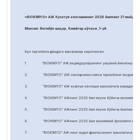
«BIOKIMYO» АЖ Кузатув кенгашининг 2026 йилнинг 21 майдаги
Манзил: Янгийўл шаҳар, Кимёгар кўчаси ,1-уй
Кун тартибига қуйидаги масалалар киритилган:
1. “BIOKIMYO” АЖ акциядорларининг умумий йиғилиши регл
2. “BIOKIMYO” АЖ саноқ комиссияси таркибини тасдиқлаш.
3. “BIOKIMYO” АЖ кузатув кенгаши ваколатига кирадиган маса
4. “BIOKIMYO” АЖнинг 2025 йил якуни бўйича молиявий-хўжал
5. “BIOKIMYO” АЖнинг 2025 йил якуни бўйича йиллик ҳисобот
6. “BIOKIMYO” АЖнинг 2025 йил молиявий фаолияти якуни бў
7. “BIOKIMYO” АЖ нинг аудит қўмитасининг ваколатига кирадиг