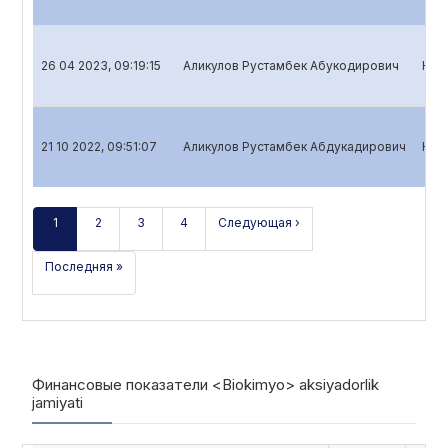
26 04 2023, 09:19:15
Аликулов Рустамбек Абукодирович
Ква
21 10 2022, 09:51:07
Аликулов Рустамбек Абдукадирович
Ква
1
2
3
4
Следующая ›
Последняя »
Финансовые показатели <Biokimyo> aksiyadorlik
jamiyati