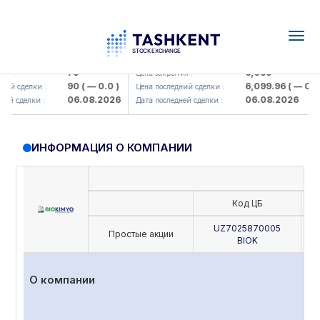
Togg
navig
mkorbank> ATB)
UZMK (<O'zmetkombinat> AJ)
79
6,099
Цена закрытия :
90
( — 0.0 )
6,099.96
( — 0.0 )
 сделки :
Цена последний сделки :
06.08.2026
06.08.2026
сделки :
Дата последней сделки :
ИНФОРМАЦИЯ О КОМПАНИИ
Код ЦБ
UZ7025870005
Простые акции
BIOK
О компании