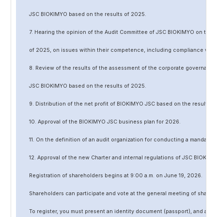
JSC BIOKIMYO based on the results of 202
5
.
7. Hearing the opinion of the Audit Committee of JSC BIOKIMYO on the r
of 202
5
, on issues within their competence, including compliance wit
8. Review of the results of the assessment of the corporate governanc
JSC BIOKIMYO based on the results of 202
5
.
9. Distribution of the net profit of BIOKIMYO JSC based on the results o
10. Approval of the BIOKIMYO JSC business plan for 202
6
.
11. On the definition of an audit organization for conducting a mandato
12. Approval of the
new
Charter and internal regulations of JSC BIOKIMY
Registration of shareholders begins at 9:00 a.m. on June
19
, 202
6
.
Shareholders can participate and vote at the general meeting of shareh
To register, you must present an identity document (passport), and a no