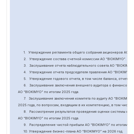
1.
Утверждение
регламента общего собрания акционеров АО “
B
2.
Утверждение состава счетной комиссии АО “BIOKIMYO
”
.
3.
Заслушивание отчета наблюдательного совета АО “BIOKIMYO
4.
Утверждение отчета председателя правления АО “BIOKIMYO
”
5.
Утверждение годового отчета, в том числе баланса, отчет о 
6.
Заслушивание заключения внешнего аудитора о финансовой
АО “BIOKIMYO
”
по итогам 2025 года.
7.
Заслушивание заключения комитета
по
аудит
у
АО “BIOKIMYO
”
2025 года, по вопросам, входящим в их компетенцию, в том числ
8.
Рассмотрение результатов проведения оценки системы кор
АО “BIOKIMYO
”
по итогам 202
5
года.
9.
Распределение чистой прибыли АО “BIOKIMYO
”
по итогам 20
10. Утверждение бизнес-плана АО “BIOKIMYO
”
на 202
6
год.