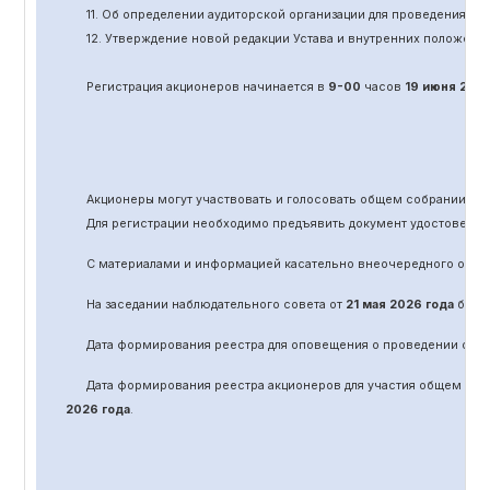
11.
Об определении аудиторской организации для проведения об
12. Утверждение новой редакции Устава и внутренних положени
Регистрация акционеров начинается в
9-00
часов
19 июня
202
Акционеры могут участвовать и голосовать общем собрании а
Для регистрации необходимо предъявить документ удостоверяю
С материалами и информацией касательно вне
очередного
обще
На заседании наблюдательного совета от
21 мая 2026 года
было 
Дата формирования реестра для оповещения о проведении
оче
Дата формирования реестра акционеров для участия общем соб
2026 года
.