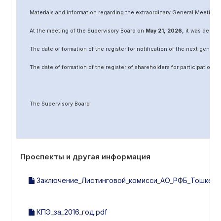
Materials and information regarding the extraordinary General Meeting 
At the meeting of the Supervisory Board on
May
2
1
, 202
6
,
it was decided
The date of formation of the register for notification of the next genera
The date of formation of the register of shareholders for participation 
The Supervisory Board
Проспекты и другая информация
Заключение_Листинговой_комисси_АО_РФБ_Тошкент_А
КПЭ_за_2016_год.pdf