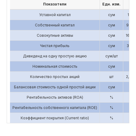
Показатели
Едн. изм.
201
Уставной капитал
сум
1,196
Собственный капитал
сум
9,843
Совокупные активы
сум
16,58
Чистая прибыль
сум
3,193
Дивиденд на одну простую акцию
сум/шт
0
Номинальная стоимость
сум
3,3
Количество простых акций
шт
2,856
Балансовая стоимость одной простой акции
сум
3
Рентабельность активов (ROA)
%
0.
Рентабельность собственного капитала (ROE)
%
0.
Коэффициент покрытия (Current ratio)
%
5