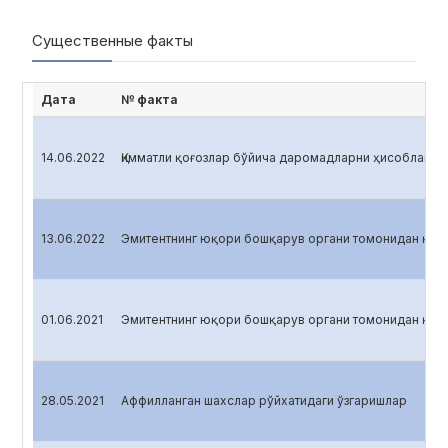
Существенные факты
Дата
№ факта
14.06.2022
Қимматли қоғозлар бўйича даромадларни ҳисоблаш
13.06.2022
Эмитентнинг юқори бошқарув органи томонидан қабу
01.06.2021
Эмитентнинг юқори бошқарув органи томонидан қабу
28.05.2021
Аффилланган шахслар рўйхатидаги ўзгаришлар