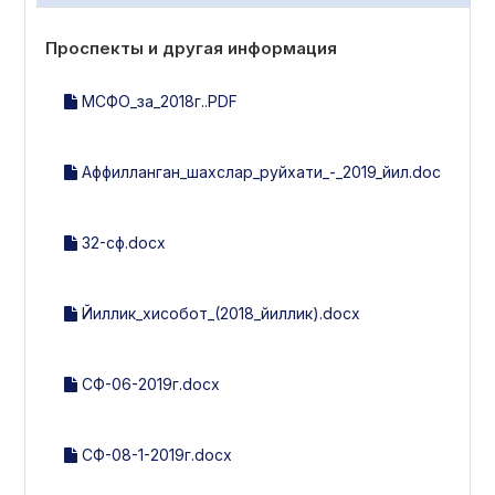
Проспекты и другая информация
МСФО_за_2018г..PDF
Аффилланган_шахслар_руйхати_-_2019_йил.doc
32-сф.docx
Йиллик_хисобот_(2018_йиллик).docx
СФ-06-2019г.docx
СФ-08-1-2019г.docx