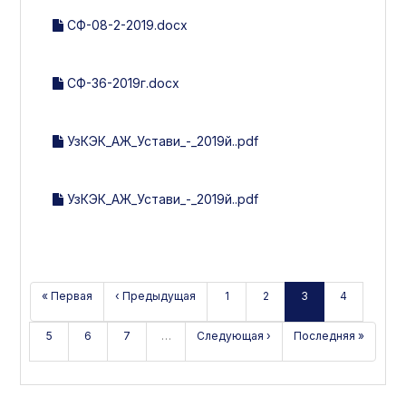
СФ-08-2-2019.docx
СФ-36-2019г.docx
УзКЭК_АЖ_Устави_-_2019й..pdf
УзКЭК_АЖ_Устави_-_2019й..pdf
« Первая
‹ Предыдущая
1
2
3
4
5
6
7
…
Следующая ›
Последняя »