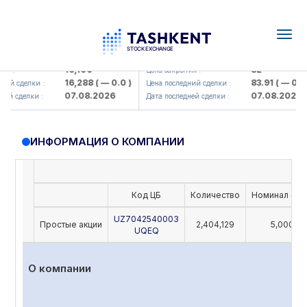
Togg
navig
Olmaliq KMK> AJ)
KFSK (<Kafolat sug'urta kompaniy
16,100
82
 :
Цена закрытия :
16,288
( — 0.0 )
83.91
( — 0.0 )
ий сделки :
Цена последний сделки :
07.08.2026
07.08.2026
й сделки :
Дата последней сделки :
ИНФОРМАЦИЯ О КОМПАНИИ
Код ЦБ
Количество
Номинал (UZ
UZ7042540003
Простые акции
2,404,129
5,000
UQEQ
О компании