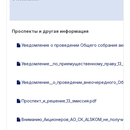
Проспекты и другая информация
Уведомление о проведении Общего собрания акцион
Уведомление__по_приемущественному_праву_13_эми
Уведомление__о_проведении_внеочередного_Общег
Проспект_и_решение_13_эмиссия.pdf
Вниманию_Акционеров_АО_СК_ALSKOM_не_получивши