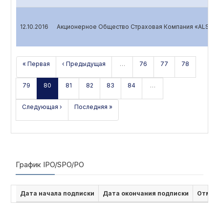
12.10.2016
Акционерное Общество Страховая Компания «ALSKOM
« Первая
‹ Предыдущая
…
76
77
78
79
80
81
82
83
84
…
Следующая ›
Последняя »
График IPO/SPO/PO
Дата начала подписки
Дата окончания подписки
Отмен