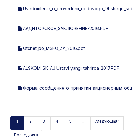
Uvedomlenie_o_provedenii_godovogo_Obshego_sobran
АУДИТОРСКОЕ_ЗАКЛЮЧЕНИЕ-2016.PDF
Otchet_po_MSFO_ZA_2016.pdf
ALSKOM_SK_AJ_Ustavi_yangi_tahrirda_2017.PDF
Форма_сообщения_о_принятии_акционерным_общест
1
2
3
4
5
…
Следующая ›
Последняя »