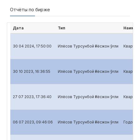
Отчёты по бирже
Дата
Тип
Наимен
30 04 2024, 17:50:00
Илёсов Турсунбой Ғиёсжон ўғли
Кварталь
30 10 2023, 16:36:55
Илёсов Турсунбой Ғиёсжон ўғли
Кварталь
27 07 2023, 17:36:40
Илёсов Турсунбой Ғиёсжон ўғли
Кварталь
06 07 2023, 09:46:06
Илёсов Турсунбой Ғиёсжон ўғли
Годовой 