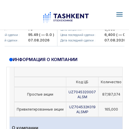
Togg
navig
amkorbank> ATB)
UZMK (<O'zmetkombinat> AJ)
79
6,099
я :
Цена закрытия :
95.49
( — 0.0 )
6,400
( — 0.0 )
ий сделки :
Цена последний сделки :
07.08.2026
07.08.2026
ей сделки :
Дата последней сделки :
ИНФОРМАЦИЯ О КОМПАНИИ
Код ЦБ
Количество
Н
UZ7045320007
Простые акции
87,187,074
ALSM
UZ704532K019
Привилегированные акции
165,000
ALSMP
О компании