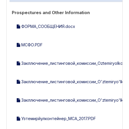
Prospectures and Other Information
ФОРМА_СООБЩЕНИЯ.docx
МСФО.PDF
Закллючение_листинговой_комиссии_Oztemiryolkonteyn
Закллючение_листинговой_комиссии_O'ztemiryo'lkonte
Закллючение_листинговой_комиссии_O'ztemiryo'lkont
Узтемирйулконтейнер_МСА_2017.PDF