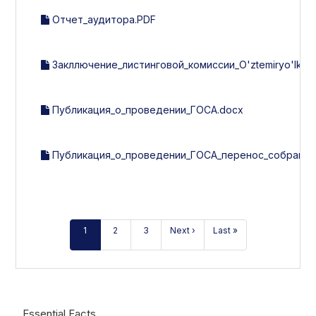
Отчет_аудитора.PDF
Закллючение_листинговой_комиссии_O'ztemiryo'lkonte
Публикация_о_проведении_ГОСА.docx
Публикация_о_проведении_ГОСА_перенос_собрания
1
2
3
Next ›
Last »
Essential Facts