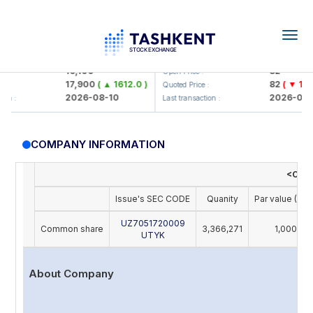
Togg
navig
Olmaliq KMK> AJ)
KFSK (<Kafolat sug'urta kompan
16,100
82
Open Price :
17,900
( ▲ 1612.0 )
82
( ▼ 1.91 
Quoted Price :
2026-08-10
2026-08-1
n :
Last transaction :
COMPANY INFORMATION
<O'zt
Issue's SEC CODE
Quanity
Par value (UZS
UZ7051720009
Common share
3,366,271
1,000
UTYK
About Company