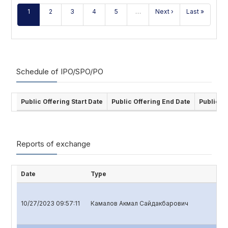
1
2
3
4
5
…
Next ›
Last »
Schedule of IPO/SPO/PO
Public Offering Start Date
Public Offering End Date
Public O
Reports of exchange
Date
Type
10/27/2023 09:57:11
Камалов Акмал Сайдакбарович