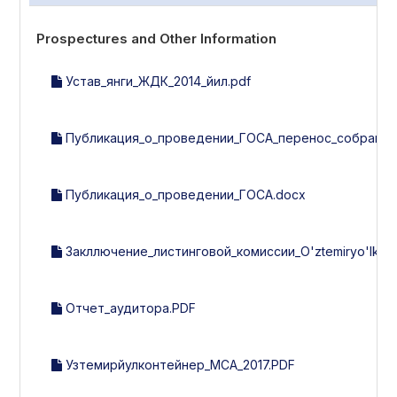
Prospectures and Other Information
Устав_янги_ЖДК_2014_йил.pdf
Публикация_о_проведении_ГОСА_перенос_собрания
Публикация_о_проведении_ГОСА.docx
Закллючение_листинговой_комиссии_O'ztemiryo'lkonte
Отчет_аудитора.PDF
Узтемирйулконтейнер_МСА_2017.PDF