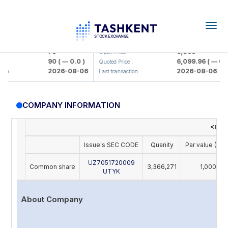
Togg
navig
amkorbank> ATB)
UZMK (<O'zmetkombinat> AJ)
79
6,099
Open Price :
90
( — 0.0 )
6,099.96
( — 0.0 
Quoted Price :
2026-08-06
2026-08-06
on :
Last transaction :
COMPANY INFORMATION
<O'zt
Issue's SEC CODE
Quanity
Par value (UZS
UZ7051720009
Common share
3,366,271
1,000
UTYK
About Company