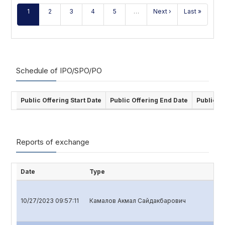
1
2
3
4
5
…
Next ›
Last »
Schedule of IPO/SPO/PO
Public Offering Start Date
Public Offering End Date
Public O
Reports of exchange
Date
Type
10/27/2023 09:57:11
Камалов Акмал Сайдакбарович