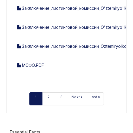
Закллючение_листинговой_комиссии_O'ztemiryo'lkont
Закллючение_листинговой_комиссии_O'ztemiryo'lkonte
Закллючение_листинговой_комиссии_Oztemiryolkonteyn
МСФО.PDF
1
2
3
Next ›
Last »
Essential Facts