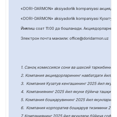
«DORI-DARMON» aksiyadorlik kompaniyasi акциядорл
«DORI-DARMON» aksiyadorlik
kompaniyasi Кузатув 
Йиғилиш соат
1
1
:00 да
бошланади. Акциядорларни р
Электрон почта манзили:
office
@
doridarmon
.
uz
1. Саноқ комиссияси сони ва шахсий таркибини т
2. Компания акциядорларининг навбатдаги йилли
3.
Компания Кузатув кенгашининг 2025 йил якунл
4.
Компаниянинг 2025 йил якуни бўйича ташқи ау
5. Компания бошқарувининг 2025 йил якунлари бў
6.
Компания корпоратив бошқарув тизимини 2025
7. Компаниянинг 2025 йил якунлари бўйича соф ф