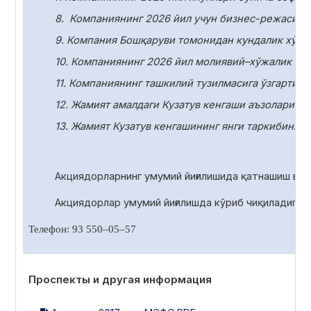
8.
Компаниянинг 2026 йил учун бизнес-режасини
9. Компания Бошқаруви томонидан кундалик хўжа
10.
Компаниянинг 2026 йил молиявий–хўжалик фаол
11.
Компаниянинг ташкилий тузилмасига ўзгартири
12. Жамият амалдаги Кузатув кенгаши аъзоларини
13. Жамият Кузатув кенгашининг янги таркибини с
Акциядорларнинг умумий йиғилишида қатнашиш ва 
Акциядорлар умумий йиғилишда
кўриб чиқиладиган
Телефон: 93 550
–
05
–
57
Проспекты и другая информация