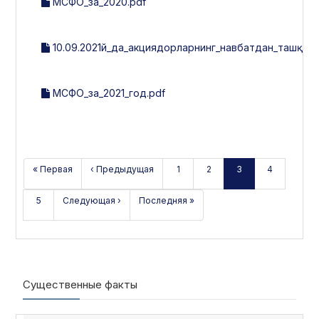
МСФО_за_2020.pdf
10.09.2021й_да_акциядорларнинг_навбатдан_ташқари
МСФО_за_2021_год.pdf
« Первая
‹ Предыдущая
1
2
3
4
5
Следующая ›
Последняя »
Существенные факты