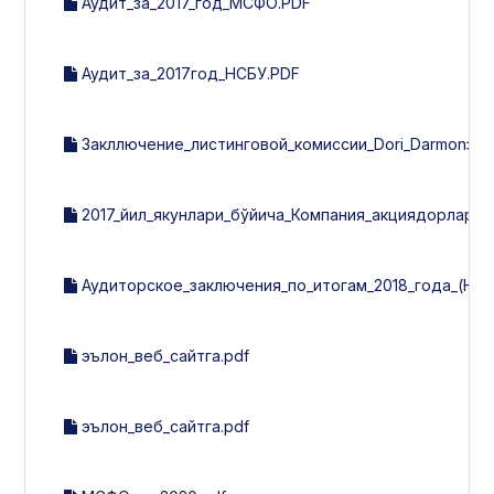
Аудит_за_2017_год_МСФО.PDF
Аудит_за_2017год_НСБУ.PDF
Закллючение_листинговой_комиссии_Dori_Darmonза_3_
2017_йил_якунлари_бўйича_Компания_акциядорларнин
Аудиторское_заключения_по_итогам_2018_года_(НСБ
эълон_веб_сайтга.pdf
эълон_веб_сайтга.pdf