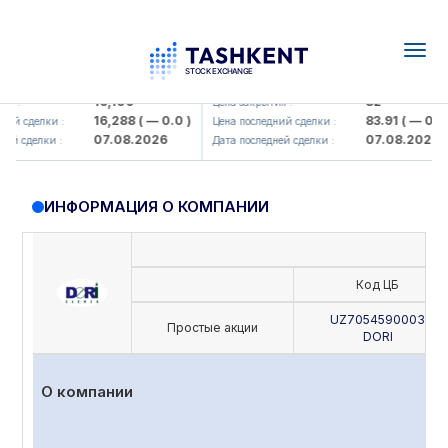
Togg
navig
Olmaliq KMK> AJ)
KFSK (<Kafolat sug'urta kompaniya
16,100
82
 :
Цена закрытия :
16,288
( — 0.0 )
83.91
( — 0.0 )
й сделки :
Цена последний сделки :
07.08.2026
07.08.2026
й сделки :
Дата последней сделки :
ИНФОРМАЦИЯ О КОМПАНИИ
Код ЦБ
UZ7054590003
Простые акции
DORI
О компании