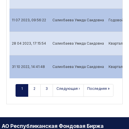
11 07 2023, 09:56:22
Салихбаева Умида Саидовна
Годовой от
28 04 2023, 17:15:54
Салихбаева Умида Саидовна
Квартальны
31 10 2022, 14:41:48
Салихбаева Умида Саидовна
Квартальны
1
2
3
Следующая ›
Последняя »
АО Республиканская Фондовая Биржа