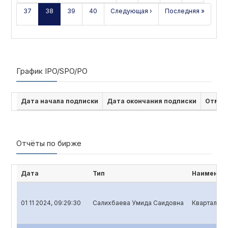
37
38
39
40
Следующая ›
Последняя »
График IPO/SPO/PO
Дата начала подписки
Дата окончания подписки
Отмен
Отчёты по бирже
Дата
Тип
Наименова
01 11 2024, 09:29:30
Салихбаева Умида Саидовна
Квартальны