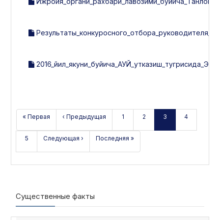
Ижроия_органи_рахбари_лавозими_буйича_Танлов_н
Результаты_конкуросного_отбора_руководителя_ис
2016_йил_якуни_буйича_АУЙ_утказиш_тугрисида_ЭЪ
« Первая
‹ Предыдущая
1
2
3
4
5
Следующая ›
Последняя »
Существенные факты