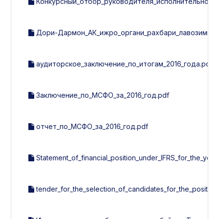
Конкурсный_отбор_руководителя_исполнительного
Дори-Дармон_АК_ижро_органи_рахбари_лавозимига_
аудиторское_заключение_по_итогам_2016_года.pdf
Заключение_по_МСФО_за_2016_год.pdf
отчет_по_МСФО_за_2016_год.pdf
Statement_of_financial_position_under_IFRS_for_the_year
tender_for_the_selection_of_candidates_for_the_positi