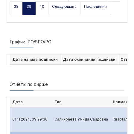
38
39
40
Следующая ›
Последняя »
График IPO/SPO/PO
Дата начала подписки
Дата окончания подписки
Отмен
Отчёты по бирже
Дата
Тип
Наименова
01 11 2024, 09:29:30
Салихбаева Умида Саидовна
Квартальны