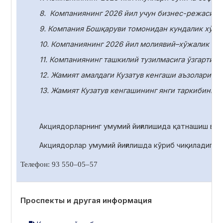
8.
Компаниянинг 2026 йил учун бизнес-режасини
9. Компания Бошқаруви томонидан кундалик хўжа
10.
Компаниянинг 2026 йил молиявий–хўжалик фаол
11.
Компаниянинг ташкилий тузилмасига ўзгартири
12. Жамият амалдаги Кузатув кенгаши аъзоларини
13. Жамият Кузатув кенгашининг янги таркибини с
Акциядорларнинг умумий йиғилишида қатнашиш ва 
Акциядорлар умумий йиғилишда
кўриб чиқиладиган
Телефон: 93 550
–
05
–
57
Проспекты и другая информация