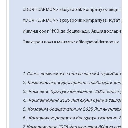
«DORI-DARMON» aksiyadorlik kompaniyasi акциядорл
«DORI-DARMON» aksiyadorlik
kompaniyasi Кузатув 
Йиғилиш соат
1
1
:00 да
бошланади. Акциядорларни р
Электрон почта манзили:
office
@
doridarmon
.
uz
1. Саноқ комиссияси сони ва шахсий таркибини т
2. Компания акциядорларининг навбатдаги йилли
3.
Компания Кузатув кенгашининг 2025 йил якунл
4.
Компаниянинг 2025 йил якуни бўйича ташқи ау
5. Компания бошқарувининг 2025 йил якунлари бў
6.
Компания корпоратив бошқарув тизимини 2025
7. Компаниянинг 2025 йил якунлари бўйича соф ф