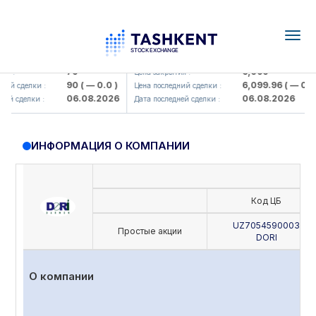
Togg
navig
amkorbank> ATB)
UZMK (<O'zmetkombinat> AJ)
79
6,099
 :
Цена закрытия :
90
( — 0.0 )
6,099.96
( — 0.0 )
й сделки :
Цена последний сделки :
06.08.2026
06.08.2026
й сделки :
Дата последней сделки :
ИНФОРМАЦИЯ О КОМПАНИИ
Код ЦБ
UZ7054590003
Простые акции
DORI
О компании