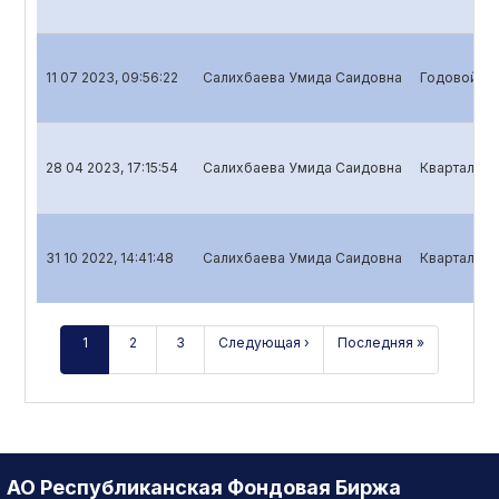
11 07 2023, 09:56:22
Салихбаева Умида Саидовна
Годовой от
28 04 2023, 17:15:54
Салихбаева Умида Саидовна
Квартальны
31 10 2022, 14:41:48
Салихбаева Умида Саидовна
Квартальны
1
2
3
Следующая ›
Последняя »
АО Республиканская Фондовая Биржа