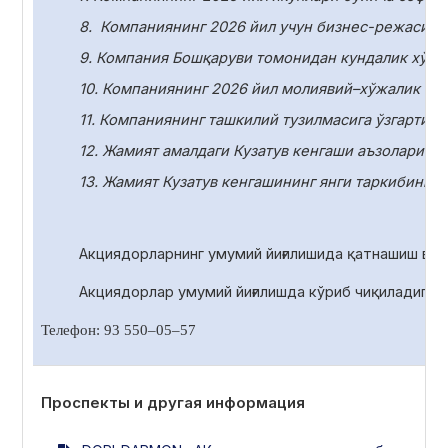
8.
Компаниянинг 2026 йил учун бизнес-режасини
9. Компания Бошқаруви томонидан кундалик хўжа
10.
Компаниянинг 2026 йил молиявий–хўжалик фаол
11.
Компаниянинг ташкилий тузилмасига ўзгартири
12. Жамият амалдаги Кузатув кенгаши аъзоларини
13. Жамият Кузатув кенгашининг янги таркибини с
Акциядорларнинг умумий йиғилишида қатнашиш ва 
Акциядорлар умумий йиғилишда
кўриб чиқиладиган
Телефон: 93 550
–
05
–
57
Проспекты и другая информация