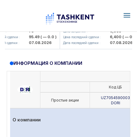
Togg
navig
amkorbank> ATB)
UZMK (<O'zmetkombinat> AJ)
79
6,099
 :
Цена закрытия :
95.49
( — 0.0 )
6,400
( — 0.0 )
й сделки :
Цена последний сделки :
07.08.2026
07.08.2026
й сделки :
Дата последней сделки :
ИНФОРМАЦИЯ О КОМПАНИИ
Код ЦБ
UZ7054590003
Простые акции
DORI
О компании