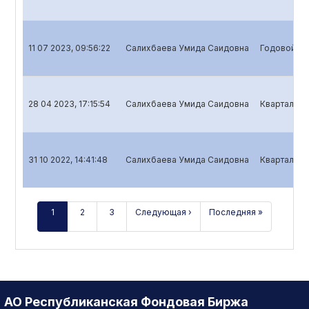
11 07 2023, 09:56:22
Салихбаева Умида Саидовна
Годовой от
28 04 2023, 17:15:54
Салихбаева Умида Саидовна
Квартальны
31 10 2022, 14:41:48
Салихбаева Умида Саидовна
Квартальны
1
2
3
Следующая ›
Последняя »
АО Республиканская Фондовая Биржа