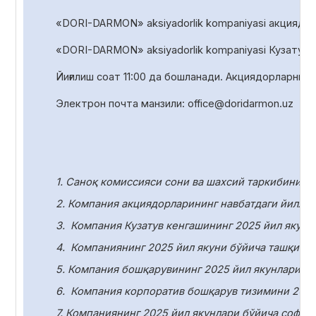
«DORI-DARMON» aksiyadorlik kompaniyasi акциядорл
«DORI-DARMON» aksiyadorlik
kompaniyasi Кузатув 
Йиғилиш соат
1
1
:00 да
бошланади. Акциядорларни р
Электрон почта манзили:
office
@
doridarmon
.
uz
1. Саноқ комиссияси сони ва шахсий таркибини т
2. Компания акциядорларининг навбатдаги йилли
3.
Компания Кузатув кенгашининг 2025 йил якунл
4.
Компаниянинг 2025 йил якуни бўйича ташқи ау
5. Компания бошқарувининг 2025 йил якунлари бў
6.
Компания корпоратив бошқарув тизимини 2025
7. Компаниянинг 2025 йил якунлари бўйича соф ф