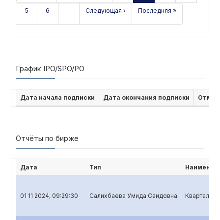
5
6
…
Следующая ›
Последняя »
График IPO/SPO/PO
Дата начала подписки
Дата окончания подписки
Отмен
Отчёты по бирже
Дата
Тип
Наименова
01 11 2024, 09:29:30
Салихбаева Умида Саидовна
Квартальны