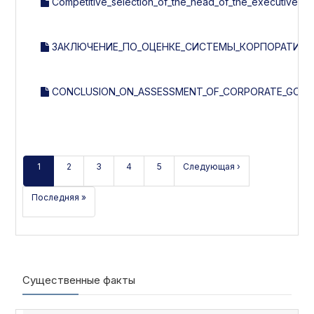
Competitive_selection_of_the_head_of_the_executive_b
ЗАКЛЮЧЕНИЕ_ПО_ОЦЕНКЕ_СИСТЕМЫ_КОРПОРАТИВНОГ
CONCLUSION_ON_ASSESSMENT_OF_CORPORATE_GOVER
1
2
3
4
5
Следующая ›
Последняя »
Существенные факты