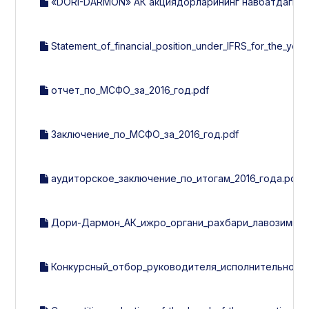
«DORI-DARMON» АК акциядорларининг навбатдаги йилл
Statement_of_financial_position_under_IFRS_for_the_year
отчет_по_МСФО_за_2016_год.pdf
Заключение_по_МСФО_за_2016_год.pdf
аудиторское_заключение_по_итогам_2016_года.pdf
Дори-Дармон_АК_ижро_органи_рахбари_лавозимига_
Конкурсный_отбор_руководителя_исполнительного