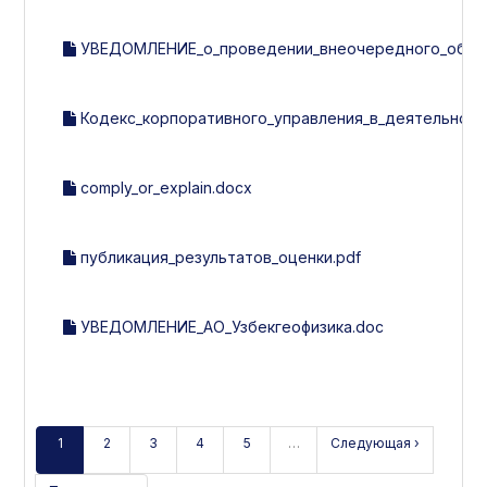
УВЕДОМЛЕНИЕ_о_проведении_внеочередного_общего
Кодекс_корпоративного_управления_в_деятельности
comply_or_explain.docx
публикация_результатов_оценки.pdf
УВЕДОМЛЕНИЕ_АО_Узбекгеофизика.doc
1
2
3
4
5
…
Следующая ›