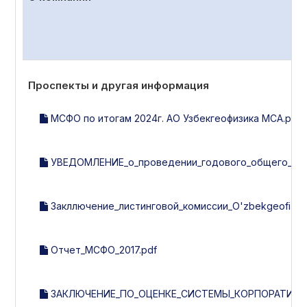
Проспекты и другая информация
МСФО по итогам 2024г. АО Узбекгеофизика МСА.pdf
УВЕДОМЛЕНИЕ_о_проведении_годового_общего_собр
Закллючение_листинговой_комиссии_O'zbekgeofizika_з
Отчет_МСФО_2017.pdf
ЗАКЛЮЧЕНИЕ_ПО_ОЦЕНКЕ_СИСТЕМЫ_КОРПОРАТИВНОГ