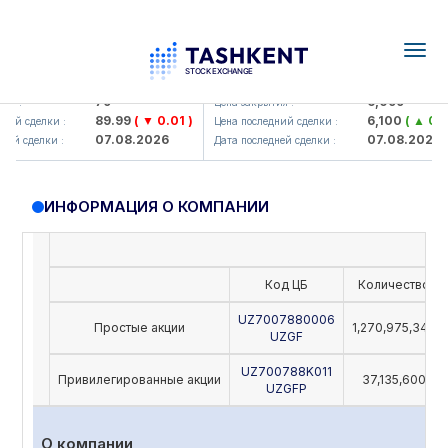
Togg
navig
Hamkorbank> ATB)
UZMK (<O'zmetkombinat> AJ)
79
6,099
я :
Цена закрытия :
89.99
( ▼ 0.01 )
6,100
( ▲ 0.04
ий сделки :
Цена последний сделки :
07.08.2026
07.08.2026
ей сделки :
Дата последней сделки :
ИНФОРМАЦИЯ О КОМПАНИИ
Код ЦБ
Количество
UZ7007880006
Простые акции
1,270,975,342
UZGF
UZ700788K011
Привилегированные акции
37,135,600
UZGFP
О компании