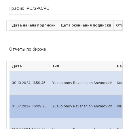
График IPO/SPO/PO
Дата начала подписки
Дата окончания подписки
Отмен
Отчёты по бирже
Дата
Тип
Наиме
30 10 2024, 11:59:45
Yusupjonov Ravshanjon Anvarovich
Кварта
31 07 2024, 16:09:20
Yusupjonov Ravshanjon Anvarovich
Кварта