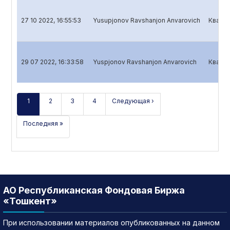
27 10 2022, 16:55:53
Yusupjonov Ravshanjon Anvarovich
Кварта
29 07 2022, 16:33:58
Yuspjonov Ravshanjon Anvarovich
Кварта
1
2
3
4
Следующая ›
Последняя »
АО Республиканская Фондовая Биржа
«Тошкент»
При использовании материалов опубликованных на данном