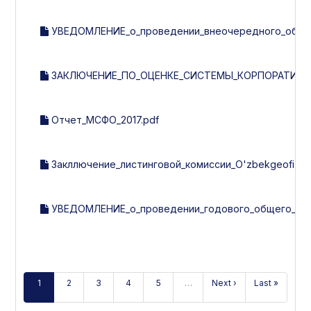
УВЕДОМЛЕНИЕ_о_проведении_внеочередного_общего
ЗАКЛЮЧЕНИЕ_ПО_ОЦЕНКЕ_СИСТЕМЫ_КОРПОРАТИВНОГ
Отчет_МСФО_2017.pdf
Закллючение_листинговой_комиссии_O'zbekgeofizika_з
УВЕДОМЛЕНИЕ_о_проведении_годового_общего_собр
1
2
3
4
5
…
Next ›
Last »