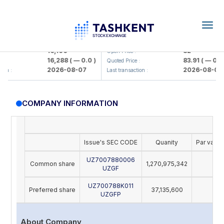
Togg
navig
Olmaliq KMK> AJ)
KFSK (<Kafolat sug'urta kompaniy
16,100
82
Open Price :
16,288
( — 0.0 )
83.91
( — 0.0 )
Quoted Price :
2026-08-07
2026-08-07
n :
Last transaction :
COMPANY INFORMATION
Issue's SEC CODE
Quanity
Par value
UZ7007880006
Common share
1,270,975,342
28
UZGF
UZ700788K011
Preferred share
37,135,600
28
UZGFP
About Company