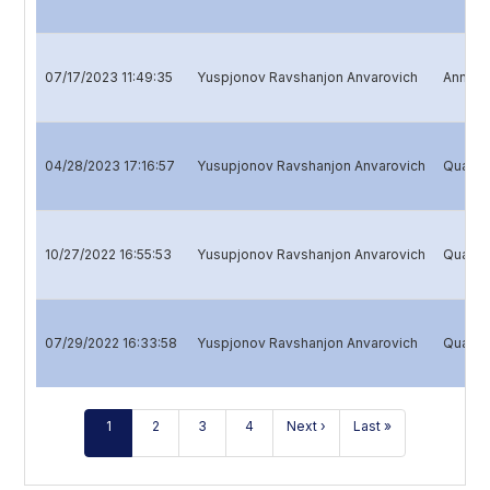
07/17/2023 11:49:35
Yuspjonov Ravshanjon Anvarovich
Annual 
04/28/2023 17:16:57
Yusupjonov Ravshanjon Anvarovich
Quarter
10/27/2022 16:55:53
Yusupjonov Ravshanjon Anvarovich
Quarter
07/29/2022 16:33:58
Yuspjonov Ravshanjon Anvarovich
Quarter
1
2
3
4
Next ›
Last »