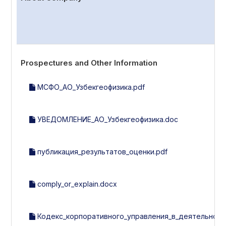
Prospectures and Other Information
МСФО_АО_Узбекгеофизика.pdf
УВЕДОМЛЕНИЕ_АО_Узбекгеофизика.doc
публикация_результатов_оценки.pdf
comply_or_explain.docx
Кодекс_корпоративного_управления_в_деятельности