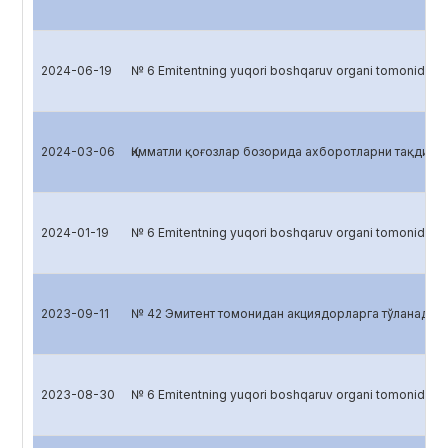
2024-06-19
№ 6 Emitentning yuqori boshqaruv organi tomonidan
2024-03-06
Қимматли қоғозлар бозорида ахборотларни тақдим 
2024-01-19
№ 6 Emitentning yuqori boshqaruv organi tomonidan
2023-09-11
№ 42 Эмитент томонидан акциядорларга тўланадиган
2023-08-30
№ 6 Emitentning yuqori boshqaruv organi tomonidan