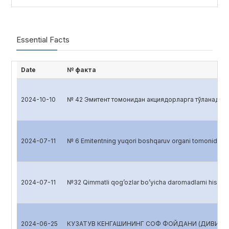
Essential Facts
Date
№ факта
2024-10-10
№ 42 Эмитент томонидан акциядорларга тўланадиган
2024-07-11
№ 6 Emitentning yuqori boshqaruv organi tomonidan
2024-07-11
№32 Qimmatli qog’ozlar bo’yicha daromadlarni hisob
2024-06-25
КУЗАТУВ КЕНГАШИНИНГ СОФ ФОЙДАНИ (ДИВИДЕНД