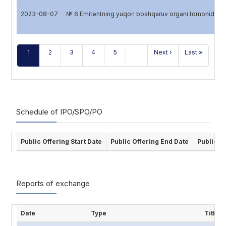
2023-08-07
№ 6 Emitentning yuqori boshqaruv organi tomonidan
1
2
3
4
5
…
Next ›
Last »
Schedule of IPO/SPO/PO
Public Offering Start Date
Public Offering End Date
Public O
Reports of exchange
Date
Type
Title