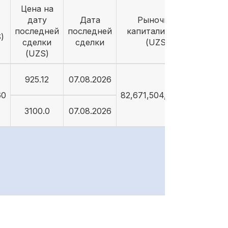
Цена на
дату
Дата
Рыночная
последней
последней
капитализация
)
сделки
сделки
(UZS)
(UZS)
925.12
07.08.2026
60
82,671,504,248.88
3100.0
07.08.2026