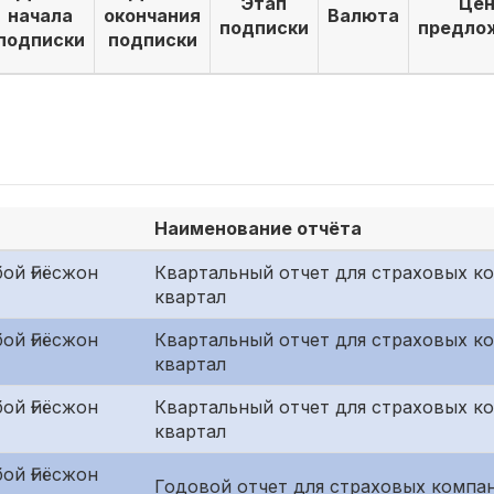
Этап
Цен
начала
окончания
Валюта
подписки
предло
подписки
подписки
Наименование отчёта
ой Ғиёсжон
Квартальный отчет для страховых к
квартал
ой Ғиёсжон
Квартальный отчет для страховых ко
квартал
ой Ғиёсжон
Квартальный отчет для страховых к
квартал
ой Ғиёсжон
Годовой отчет для страховых компан