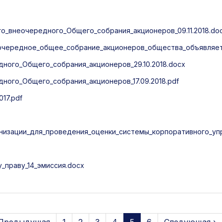
_внеочередного_Общего_собрания_акционеров_09.11.2018.do
очередное_общее_собрание_акционеров_общества_объявляет
ого_Общего_собрания_акционеров_29.10.2018.docx
ого_Общего_собрания_акционеров_17.09.2018.pdf
17.pdf
низации_для_проведения_оценки_системы_корпоративного_упр
праву_14_эмиссия.docx