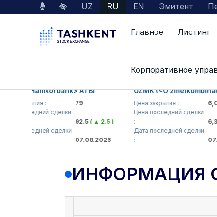
UZ
RU
EN
Эмитент
Пе
Главное
Листинг
Данные по рынку
Информация о компании
Корпоративное упра
KB (<Hamkorbank> ATB)
UZMK (<O'zmetkombinat> A
а закрытия :
79
Цена закрытия :
6,099
а последний сделки
Цена последний сделки
92.5
( ▲ 2.5 )
:
6,398.
а последней сделки
Дата последней сделки
07.08.2026
:
07.08.
ИНФОРМАЦИЯ 