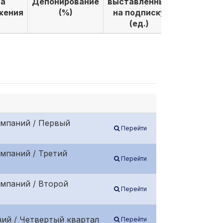
а
Депонирование
выставленных
выкуплен
жения
(%)
на подписку
по подпи
(ед.)
(ед.)
омпаний / Первый
Перейти
мпаний / Третий
Перейти
омпаний / Второй
Перейти
ий / Четвертый квартал
Перейти