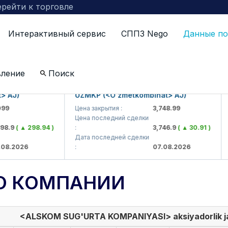
рейти к торговле
Интерактивный сервис
СППЗ Nego
Данные по
вление
Поиск
J)
UZMKP (<O'zmetkombinat> AJ)
KV
Цена закрытия :
3,748.99
Цен
Цена последний сделки
Це
9
( ▲ 298.94 )
:
3,746.9
( ▲ 30.91 )
:
Дата последней сделки
Да
2026
:
07.08.2026
:
О КОМПАНИИ
<ALSKOM SUG'URTA KOMPANIYASI> aksiyadorlik ja