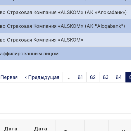
во Страховая Компания «ALSKOM» (АК «Алокабанк»)
о Страховая Компания «ALSKOM» (АК "Aloqabank")
во Страховая Компания «ALSKOM»
с аффилированным лицом
 Первая
‹ Предыдущая
…
81
82
83
84
Дата
Дата