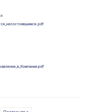
cx
ся_несостоявшимся..pdf
авления_в_Компании.pdf