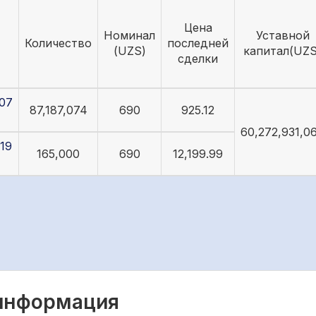
Цена
Номинал
Уставной
Количество
последней
(UZS)
капитал(UZS
сделки
07
87,187,074
690
925.12
60,272,931,0
19
165,000
690
12,199.99
 информация