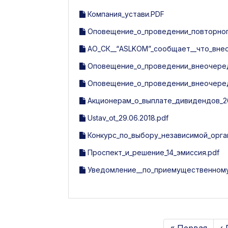
Компания_устави.PDF
Оповещение_о_проведении_повторного
АО_СК__“ASLKOM”_сообщает__что_вне
Оповещение_о_проведении_внеочередн
Оповещение_о_проведении_внеочередн
Акционерам_о_выплате_дивидендов_20
Ustav_ot_29.06.2018.pdf
Конкурс_по_выбору_независимой_орга
Проспект_и_решение_14_эмиссия.pdf
Уведомление__по_приемущественному_