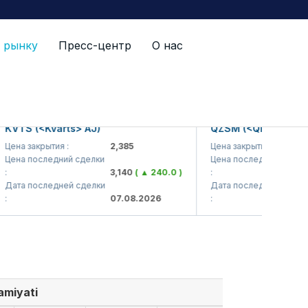
 рынку
Пресс-центр
О нас
TS (<Kvarts> AJ)
QZSM (<Qizilqumsemen
а закрытия :
2,385
Цена закрытия :
1,
на последний сделки
Цена последний сделки
3,140
( ▲ 240.0 )
:
1,
та последней сделки
Дата последней сделки
07.08.2026
:
07
miyati