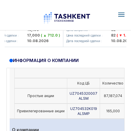
Togg
navig
Olmaliq KMK> AJ)
KFSK (<Kafolat sug'urta kompani
16,100
82
 :
Цена закрытия :
17,000
( ▲ 712.0 )
82
( ▼ 1.91 )
й сделки :
Цена последний сделки :
10.08.2026
10.08.2026
й сделки :
Дата последней сделки :
ИНФОРМАЦИЯ О КОМПАНИИ
Код ЦБ
Количество
Н
UZ7045320007
Простые акции
87,187,074
ALSM
UZ704532K019
Привилегированные акции
165,000
ALSMP
О компании