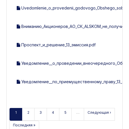
Uvedomlenie_o_provedenii_godovogo_Obshego_sobran
Вниманию_Акционеров_АО_СК_ALSKOM_не_получивши
Проспект_и_решение_13_эмиссия.pdf
Уведомление__о_проведении_внеочередного_Общег
Уведомление__по_приемущественному_праву_13_эми
1
2
3
4
5
…
Следующая ›
Последняя »