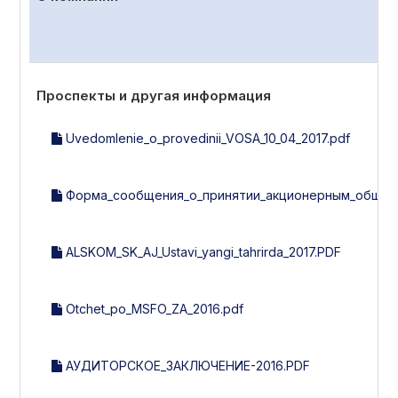
Проспекты и другая информация
Uvedomlenie_o_provedinii_VOSA_10_04_2017.pdf
Форма_сообщения_о_принятии_акционерным_общест
ALSKOM_SK_AJ_Ustavi_yangi_tahrirda_2017.PDF
Otchet_po_MSFO_ZA_2016.pdf
АУДИТОРСКОЕ_ЗАКЛЮЧЕНИЕ-2016.PDF