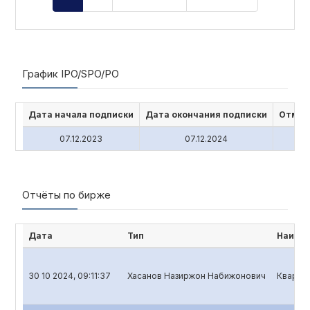
График IPO/SPO/PO
Дата начала подписки
Дата окончания подписки
Отмен
07.12.2023
07.12.2024
Отчёты по бирже
Дата
Тип
Наимен
30 10 2024, 09:11:37
Хасанов Назиржон Набижонович
Квартал