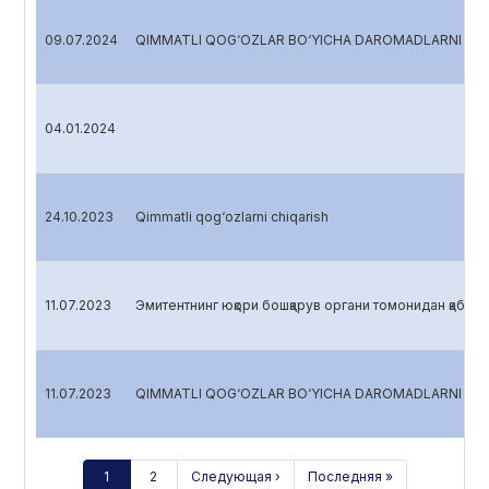
09.07.2024
QIMMATLI QOG‘OZLAR BO‘YICHA DAROMADLARNI HI
04.01.2024
24.10.2023
Qimmatli qog‘ozlarni chiqarish
11.07.2023
Эмитентнинг юқори бошқарув органи томонидан қабул қ
11.07.2023
QIMMATLI QOG‘OZLAR BO‘YICHA DAROMADLARNI HI
1
2
Следующая ›
Последняя »