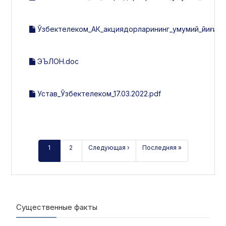
Ўзбектелеком_АК_акциядорларининг_умумий_йиғили
ЭЪЛОН.doc
Устав_Ўзбектелеком_17.03.2022.pdf
1
2
Следующая ›
Последняя »
Существенные факты