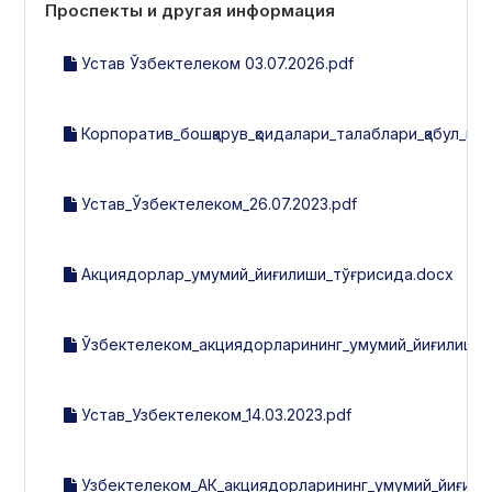
Проспекты и другая информация
Устав Ўзбектелеком 03.07.2026.pdf
Корпоратив_бошқарув_қоидалари_талаблари_қабул_қили
Устав_Ўзбектелеком_26.07.2023.pdf
Акциядорлар_умумий_йиғилиши_тўғрисида.docx
Ўзбектелеком_акциядорларининг_умумий_йиғилиши.
Устав_Узбектелеком_14.03.2023.pdf
Узбектелеком_АК_акциядорларининг_умумий_йиғили