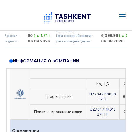
Togg
navig
amkorbank> ATB)
UZMK (<O'zmetkombinat> AJ)
79
6,099
 :
Цена закрытия :
90
( ▲ 1.71 )
6,099.96
( ▲ 0.08 
й сделки :
Цена последний сделки :
06.08.2026
06.08.2026
й сделки :
Дата последней сделки :
ИНФОРМАЦИЯ О КОМПАНИИ
Код ЦБ
Коли
UZ7047110000
Простые акции
818,
UZTL
UZ704711K019
Привилегированные акции
29,5
UZTLP
О компании