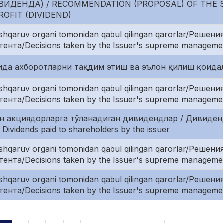
ИДЕНДА) / RECOMMENDATION (PROPOSAL) OF THE 
ROFIT (DIVIDEND)
oshqaruv organi tomonidan qabul qilingan qarorlar/Реше
ента/Decisions taken by the Issuer's supreme manageme
рида ахборотларни тақдим этиш ва эълон қилиш қоид
oshqaruv organi tomonidan qabul qilingan qarorlar/Реше
ента/Decisions taken by the Issuer's supreme manageme
н акциядорларга тўланадиган дивидендлар / Дивиде
vidends paid to shareholders by the issuer
oshqaruv organi tomonidan qabul qilingan qarorlar/Реше
ента/Decisions taken by the Issuer's supreme manageme
oshqaruv organi tomonidan qabul qilingan qarorlar/Реше
ента/Decisions taken by the Issuer's supreme manageme