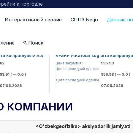
рейти к торговле
Интерактивный сервис
СППЗ Nego
Данные по
вление
Поиск
 kompaniyasi> AJ)
KFSKP (<Kafolat sug'urta kompaniyasi>
Цена закрытия :
936.99
Цена последний сделки
91
( — 0.0 )
:
956.98
( — 0.0 )
Дата последней сделки
08.2026
:
07.08.2026
О КОМПАНИИ
<O'zbekgeofizika> aksiyadorlik jamiyati