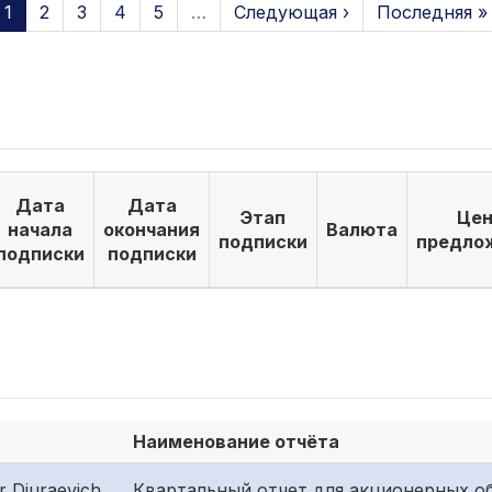
1
2
3
4
5
…
Следующая ›
Последняя »
Дата
Дата
Этап
Цен
начала
окончания
Валюта
подписки
предло
подписки
подписки
Наименование отчёта
 Djuraevich
Квартальный отчет для акционерных об