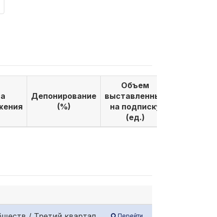
Объем
Объем
а
Депонирование
выставленных
выкуплен
жения
(%)
на подписку
по подпи
(ед.)
(ед.)
ществ / Третий квартал
Перейти