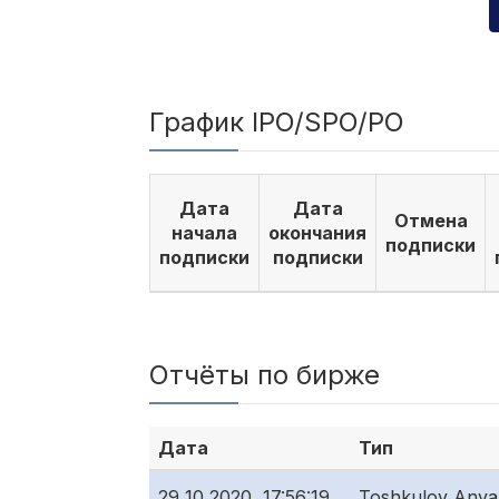
График IPO/SPO/PO
Дата
Дата
Отмена
начала
окончания
подписки
подписки
подписки
Отчёты по бирже
Дата
Тип
29 10 2020, 17:56:19
Toshkulov Anvar