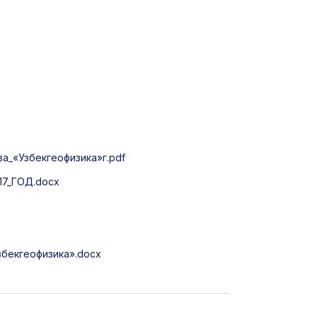
_«Узбекгеофизика»г.pdf
7_ГОД.docx
бекгеофизика».docx