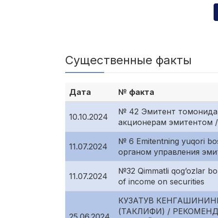
Существенные факты
Дата
№ факта
№ 42 Эмитент томонида
10.10.2024
акционерам эмитентом / Di
№ 6 Emitentning yuqori b
11.07.2024
органом управления эмит
№32 Qimmatli qog’ozlar b
11.07.2024
of income on securities
КУЗАТУВ КЕНГАШИНИН
(ТАКЛИФИ) / РЕКОМЕ
25.06.2024