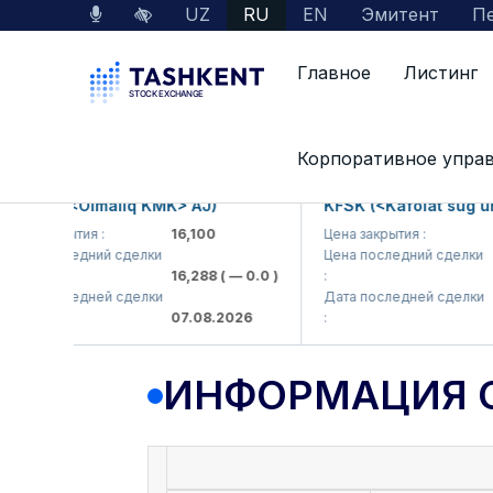
UZ
RU
EN
Эмитент
Пе
Главное
Листинг
Данные по рынку
Информация о компании
Корпоративное упра
MKP (<Olmaliq KMK> AJ)
KFSK (<Kafolat sug'urta
а закрытия :
16,100
Цена закрытия :
82
на последний сделки
Цена последний сделки
16,288
( — 0.0 )
:
83.
та последней сделки
Дата последней сделки
07.08.2026
:
07.
ИНФОРМАЦИЯ 