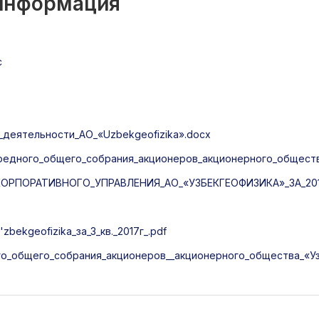
 информация
c
деятельности_АО_«Uzbekgeofizika».docx
дного_общего_собрания_акционеров_акционерного_общества
РПОРАТИВНОГО_УПРАВЛЕНИЯ_АО_«УЗБЕКГЕОФИЗИКА»_ЗА_201
ekgeofizika_за_3_кв._2017г_.pdf
_общего_собрания_акционеров__акционерного_общества_«Уз