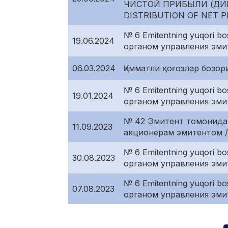
ЧИСТОЙ ПРИБЫЛИ (ДИВ
DISTRIBUTION OF NET P
№ 6 Emitentning yuqori b
19.06.2024
органом управления эмит
06.03.2024
Қимматли қоғозлар бозо
№ 6 Emitentning yuqori b
19.01.2024
органом управления эмит
№ 42 Эмитент томонида
11.09.2023
акционерам эмитентом / Di
№ 6 Emitentning yuqori b
30.08.2023
органом управления эмит
№ 6 Emitentning yuqori b
07.08.2023
органом управления эмит