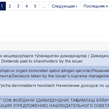
1
2
3
4
5
…
Следующая ›
Последняя »
н акциядорларга тўланадиган дивидендлар / Дивиде
vidends paid to shareholders by the issuer
oshqaruv organi tomonidan qabul qilingan qarorlar/Реше
ента/Decisions taken by the Issuer's supreme manageme
o’yicha daromadlarni hisoblash Начисление доходов по 
Г СОФ ФОЙДАНИ (ДИВИДЕНДНИ) ТАҚСИМЛАШ БЎЙИ
НДАЦИЯ (ПРЕДЛОЖЕНИЕ) НАБЛЮДАТЕЛЬНОГО СОВЕТ