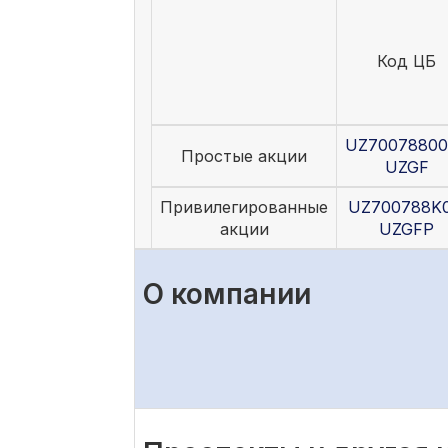
Код ЦБ
UZ70078800
Простые акции
UZGF
Привилегированные
UZ700788K0
акции
UZGFP
О компании