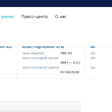
 рынку
Пресс-центр
О нас
 AJ)
AGBA (<Agrobank> ATB)
AGBAP (<Agrob
Цена закрытия :
590.02
Цена закрытия :
Цена последний сделки
Цена последний 
:
596
( — 0.0 )
:
Дата последней сделки
Дата последней 
:
07.08.2026
: