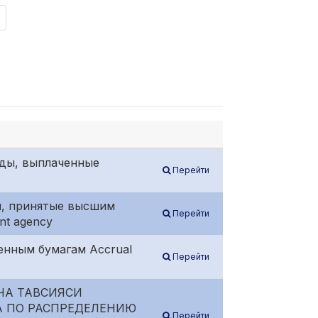
нды, выплаченные
Перейти
ния, принятые высшим
Перейти
nt agency
ценным бумагам Accrual
Перейти
ЧА ТАВСИЯСИ
А ПО РАСПРЕДЕЛЕНИЮ
Перейти