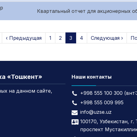
ар
Квартальный отчет для акционерных об
‹ Предыдущая
1
2
3
4
Следующая ›
По
жа «Тошкент»
Наши контакты
ых на данном сайте,
+998 555 100 300 (внт:
+998 555 009 995
info@uzse.uz
100170, Узбекистан, г.
проспект Мустакиллик