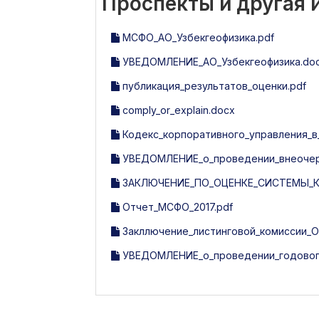
Проспекты и другая
МСФО_АО_Узбекгеофизика.pdf
УВЕДОМЛЕНИЕ_АО_Узбекгеофизика.do
публикация_результатов_оценки.pdf
comply_or_explain.docx
Кодекс_корпоративного_управления_в_
УВЕДОМЛЕНИЕ_о_проведении_внеочере
ЗАКЛЮЧЕНИЕ_ПО_ОЦЕНКЕ_СИСТЕМЫ_КО
Отчет_МСФО_2017.pdf
Закллючение_листинговой_комиссии_O'zb
УВЕДОМЛЕНИЕ_о_проведении_годового