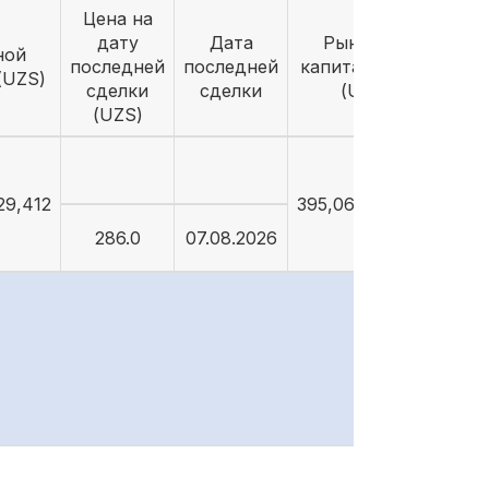
Цена на
дату
Дата
Рыночная
ной
последней
последней
капитализация
(UZS)
сделки
сделки
(UZS)
(UZS)
29,412
395,064,207,812
286.0
07.08.2026