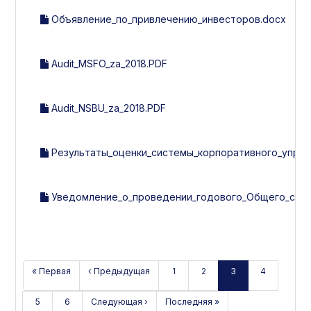
Объявление_по_привлечению_инвесторов.docx
Audit_MSFO_za_2018.PDF
Audit_NSBU_za_2018.PDF
Результаты_оценки_системы_корпоративного_управл
Уведомление_о_проведении_годового_Общего_собра
« Первая
‹ Предыдущая
1
2
3
4
5
6
Следующая ›
Последняя »