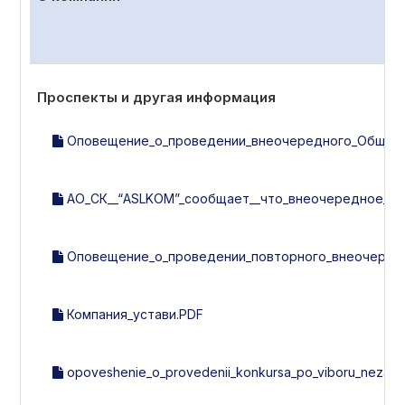
Проспекты и другая информация
Оповещение_о_проведении_внеочередного_Общего_с
АО_СК__“ASLKOM”_сообщает__что_внеочередное_об
Оповещение_о_проведении_повторного_внеочередно
Компания_устави.PDF
opoveshenie_o_provedenii_konkursa_po_viboru_nezavisi