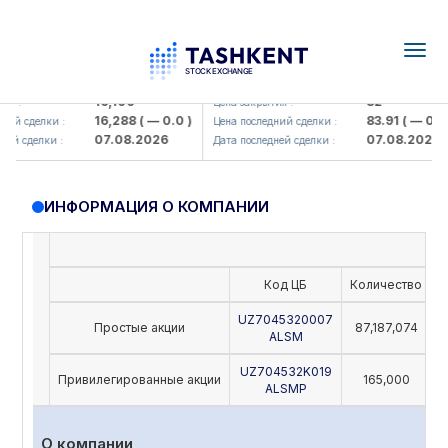
Togg
navig
Olmaliq KMK> AJ)
KFSK (<Kafolat sug'urta kompaniy
16,100
82
 :
Цена закрытия :
16,288
( — 0.0 )
83.91
( — 0.0 )
ий сделки :
Цена последний сделки :
07.08.2026
07.08.2026
й сделки :
Дата последней сделки :
ИНФОРМАЦИЯ О КОМПАНИИ
Код ЦБ
Количество
Н
UZ7045320007
Простые акции
87,187,074
ALSM
UZ704532K019
Привилегированные акции
165,000
ALSMP
О компании