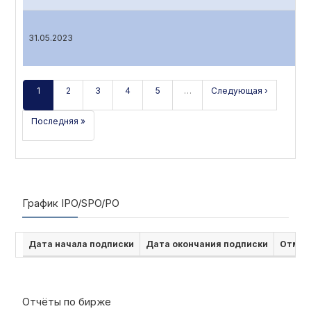
31.05.2023
1
2
3
4
5
…
Следующая ›
Последняя »
График IPO/SPO/PO
Дата начала подписки
Дата окончания подписки
Отмен
Отчёты по бирже