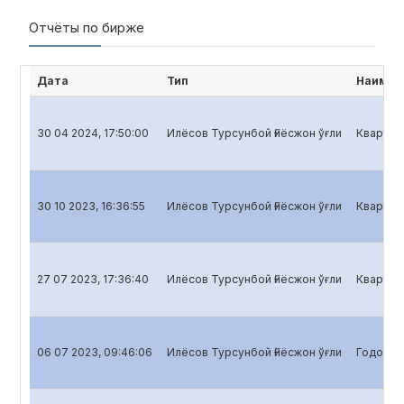
Отчёты по бирже
Дата
Тип
Наимен
30 04 2024, 17:50:00
Илёсов Турсунбой Ғиёсжон ўғли
Кварталь
30 10 2023, 16:36:55
Илёсов Турсунбой Ғиёсжон ўғли
Кварталь
27 07 2023, 17:36:40
Илёсов Турсунбой Ғиёсжон ўғли
Кварталь
06 07 2023, 09:46:06
Илёсов Турсунбой Ғиёсжон ўғли
Годовой 