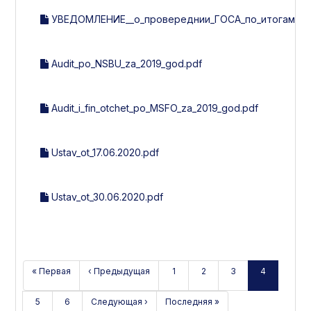
УВЕДОМЛЕНИЕ__о_провереднии_ГОСА_по_итогам_201
Audit_po_NSBU_za_2019_god.pdf
Audit_i_fin_otchet_po_MSFO_za_2019_god.pdf
Ustav_ot_17.06.2020.pdf
Ustav_ot_30.06.2020.pdf
« Первая
‹ Предыдущая
1
2
3
4
5
6
Следующая ›
Последняя »