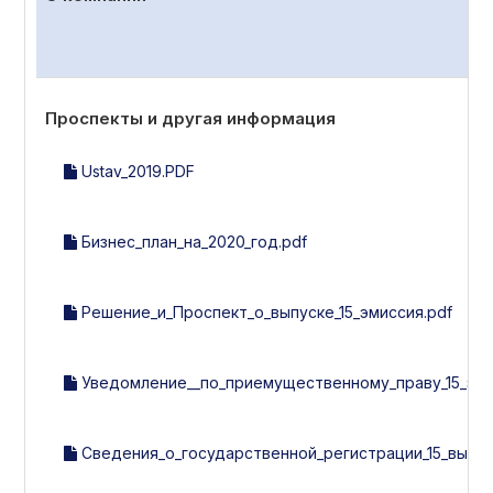
Проспекты и другая информация
Ustav_2019.PDF
Бизнес_план_на_2020_год.pdf
Решение_и_Проспект_о_выпуске_15_эмиссия.pdf
Уведомление__по_приемущественному_праву_15_эми
Сведения_о_государственной_регистрации_15_выпу