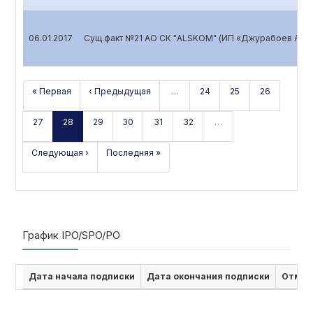
06.01.2017
Сущ.факт №21 АО СК "ALSKOM" (ИП «Джурабоев Али
« Первая
‹ Предыдущая
…
24
25
26
27
28
29
30
31
32
…
Следующая ›
Последняя »
График IPO/SPO/PO
Дата начала подписки
Дата окончания подписки
Отмен