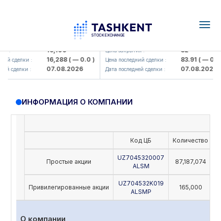
Togg
navig
Olmaliq KMK> AJ)
KFSK (<Kafolat sug'urta kompaniy
16,100
82
 :
Цена закрытия :
16,288
( — 0.0 )
83.91
( — 0.0 )
ий сделки :
Цена последний сделки :
07.08.2026
07.08.2026
й сделки :
Дата последней сделки :
ИНФОРМАЦИЯ О КОМПАНИИ
Код ЦБ
Количество
Н
UZ7045320007
Простые акции
87,187,074
ALSM
UZ704532K019
Привилегированные акции
165,000
ALSMP
О компании