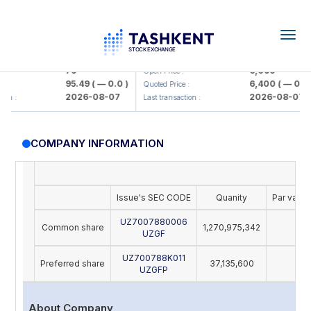
Togg
navig
amkorbank> ATB)
UZMK (<O'zmetkombinat> AJ)
79
6,099
Open Price :
95.49
( — 0.0 )
6,400
( — 0.0 )
Quoted Price :
2026-08-07
2026-08-07
n :
Last transaction :
COMPANY INFORMATION
Issue's SEC CODE
Quanity
Par value
UZ7007880006
Common share
1,270,975,342
28
UZGF
UZ700788K011
Preferred share
37,135,600
28
UZGFP
About Company