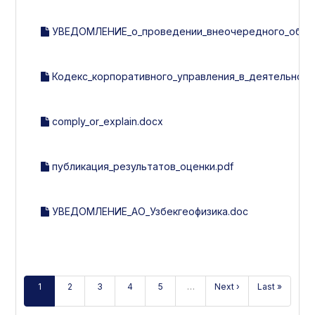
УВЕДОМЛЕНИЕ_о_проведении_внеочередного_общего
Кодекс_корпоративного_управления_в_деятельности
comply_or_explain.docx
публикация_результатов_оценки.pdf
УВЕДОМЛЕНИЕ_АО_Узбекгеофизика.doc
1
2
3
4
5
…
Next ›
Last »