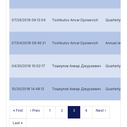
07/29/2019 09:12:04
Toshkulov Anvar Djuraevich
Quarterly rep
07/04/2019 09:45:21
Toshkulov Anvar Djuraevich
Annual repor
04/30/2019 10:02:17
Тошкулов Анвар Джураевич
Quarterly rep
10/30/2018 14:48:12
Тошкулов Анвар Джураевич
Quarterly re
« First
‹ Prev
1
2
3
4
Next ›
Last »