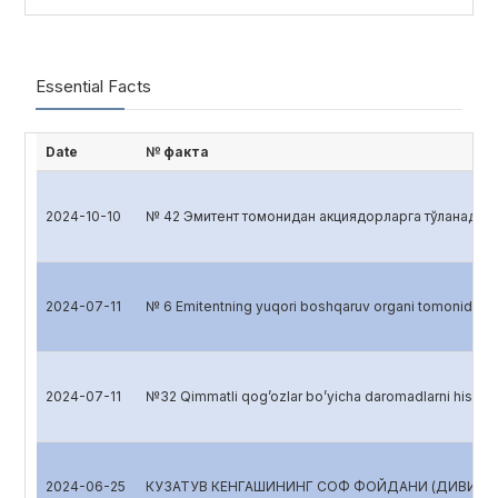
Essential Facts
Date
№ факта
2024-10-10
№ 42 Эмитент томонидан акциядорларга тўланадиган
2024-07-11
№ 6 Emitentning yuqori boshqaruv organi tomonidan
2024-07-11
№32 Qimmatli qog’ozlar bo’yicha daromadlarni hisob
2024-06-25
КУЗАТУВ КЕНГАШИНИНГ СОФ ФОЙДАНИ (ДИВИДЕНД