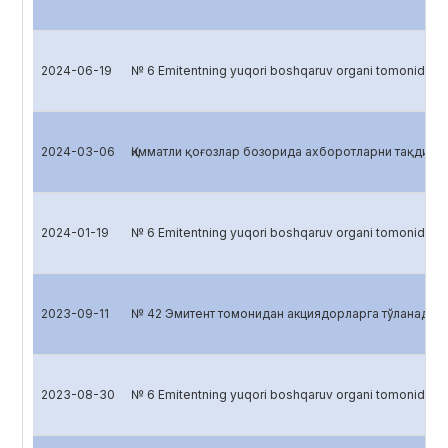
2024-06-19
№ 6 Emitentning yuqori boshqaruv organi tomonidan
2024-03-06
Қимматли қоғозлар бозорида ахборотларни тақдим 
2024-01-19
№ 6 Emitentning yuqori boshqaruv organi tomonidan
2023-09-11
№ 42 Эмитент томонидан акциядорларга тўланадиган
2023-08-30
№ 6 Emitentning yuqori boshqaruv organi tomonidan