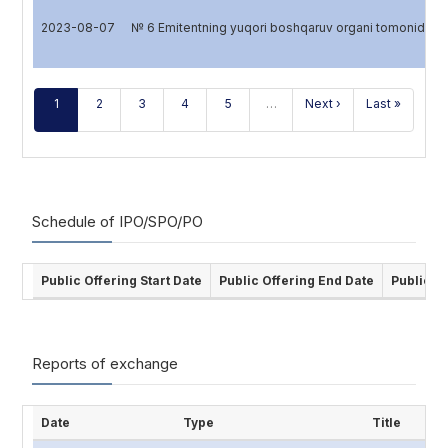
2023-08-07
№ 6 Emitentning yuqori boshqaruv organi tomonidan
1
2
3
4
5
…
Next ›
Last »
Schedule of IPO/SPO/PO
Public Offering Start Date
Public Offering End Date
Public O
Reports of exchange
Date
Type
Title