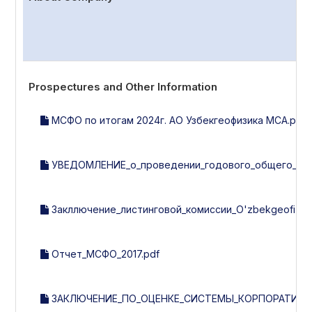
Prospectures and Other Information
МСФО по итогам 2024г. АО Узбекгеофизика МСА.pdf
УВЕДОМЛЕНИЕ_о_проведении_годового_общего_собр
Закллючение_листинговой_комиссии_O'zbekgeofizika_з
Отчет_МСФО_2017.pdf
ЗАКЛЮЧЕНИЕ_ПО_ОЦЕНКЕ_СИСТЕМЫ_КОРПОРАТИВНОГ