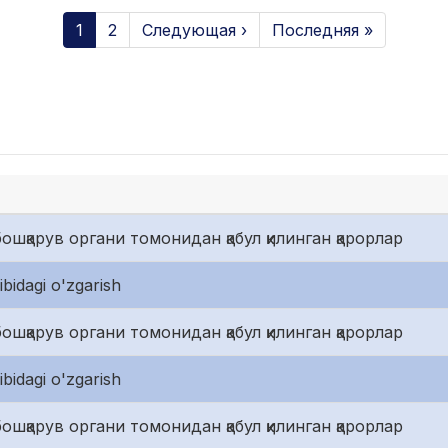
1
2
Следующая ›
Последняя »
ошқарув органи томонидан қабул қилинган қарорлар
bidagi o'zgarish
ошқарув органи томонидан қабул қилинган қарорлар
bidagi o'zgarish
ошқарув органи томонидан қабул қилинган қарорлар