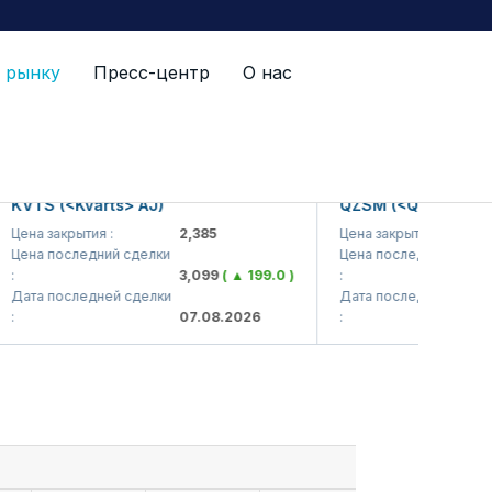
 рынку
Пресс-центр
О нас
TS (<Kvarts> AJ)
QZSM (<Qizilqumsemen
а закрытия :
2,385
Цена закрытия :
1,
на последний сделки
Цена последний сделки
3,099
( ▲ 199.0 )
:
1,
та последней сделки
Дата последней сделки
07.08.2026
:
07