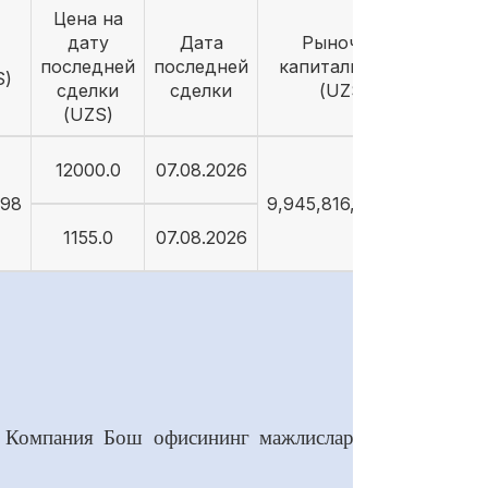
Цена на
дату
Дата
Рыночная
последней
последней
капитализация
S)
сделки
сделки
(UZS)
(UZS)
12000.0
07.08.2026
998
9,945,816,951,042
1155.0
07.08.2026
н Компания Бош офисининг мажлислар залида