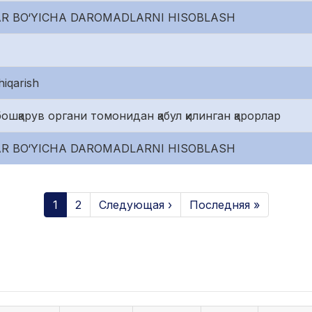
AR BO‘YICHA DAROMADLARNI HISOBLASH
hiqarish
ошқарув органи томонидан қабул қилинган қарорлар
AR BO‘YICHA DAROMADLARNI HISOBLASH
1
2
Следующая ›
Последняя »