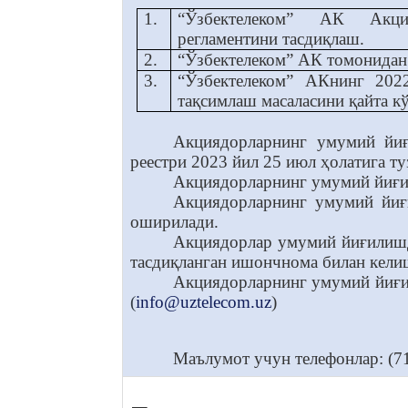
1.
“Ўзбектелеком” АК Акци
регламентини тасдиқлаш.
2.
“Ўзбектелеком” АК томонидан
3.
“Ўзбектелеком” АКнинг 202
тақсимлаш масаласини қайта к
Акциядорларнинг умумий йиғ
реестри 2023 йил 25 июл ҳолатига ту
Акциядорларнинг умумий йиғил
Акциядорларнинг умумий йиғи
оширилади.
Акциядорлар умумий йиғилишд
тасдиқланган ишончнома билан кели
Акциядорларнинг умумий йиғи
(
info@uztelecom.uz
)
Маълумот учун телефонлар: (71