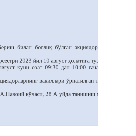
бериш билан боғлиқ бўлган акциядорларнинг
естри 2023 йил 10 август ҳолатига тузилади.
густ куни соат 09:30 дан 10:00 гача амалга
иядорларнинг вакиллари ўрнатилган тартибда
А.Навоий кўчаси, 28 А уйда танишиш мумкин.