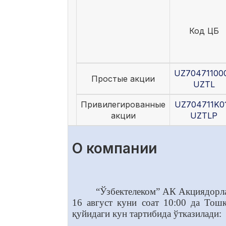
Код ЦБ
UZ70471100
Простые акции
UZTL
Привилегированные
UZ704711K0
акции
UZTLP
О компании
“Ўзбектелеком” АК Акциядорл
16
август куни соат 10:00 да Тош
қуйидаги кун тартибида ўтказилади: