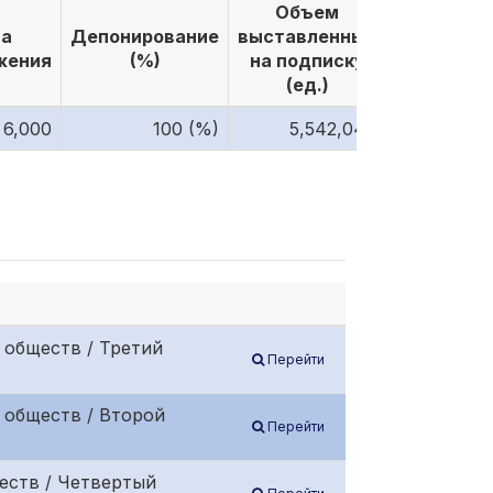
Объем
Объем
а
Депонирование
выставленных
выкуплен
жения
(%)
на подписку
по подпи
(ед.)
(ед.)
6,000
100 (%)
5,542,046
5,542,
 обществ / Третий
Перейти
 обществ / Второй
Перейти
еств / Четвертый