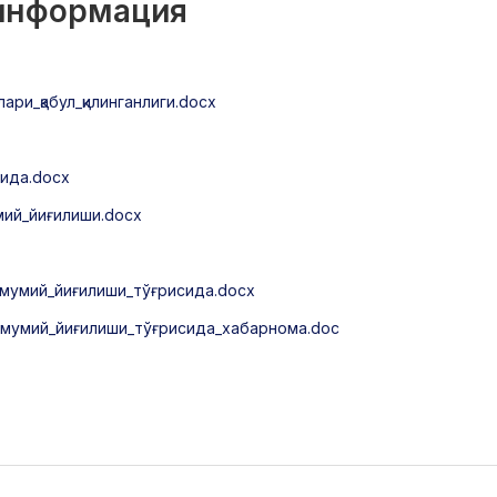
 информация
ри_қабул_қилинганлиги.docx
ида.docx
ий_йиғилиши.docx
мумий_йиғилиши_тўғрисида.docx
мумий_йиғилиши_тўғрисида_хабарнома.doc