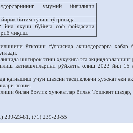
ядорларининг умумий йиғилиши
 йирик битим тузиш тўғрисида.
2 йил якуни бўйича соф фойдасини
ўриб чиқиш.
илишини ўтказиш тўғрисида акциядорларга хабар 
зилади.
ишида иштирок этиш ҳуқуқига эга акциядорларнинг ре
лиш қатнашчиларини рўйхатга олиш 2023 йил 16 ав
а қатнашиш учун шахсни тасдиқловчи ҳужжат ёки акц
шлари лозим.
лиши билан боғлиқ ҳужжатлар билан Тошкент шаҳар, 
) 239-23-81, (71) 239-23-55