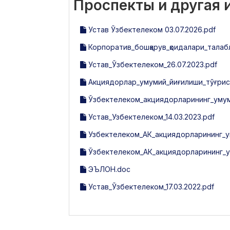
Проспекты и другая
Устав Ўзбектелеком 03.07.2026.pdf
Корпоратив_бошқарув_қоидалари_талабла
Устав_Ўзбектелеком_26.07.2023.pdf
Акциядорлар_умумий_йиғилиши_тўғрис
Ўзбектелеком_акциядорларининг_умум
Устав_Узбектелеком_14.03.2023.pdf
Узбектелеком_АК_акциядорларининг_у
Ўзбектелеком_АК_акциядорларининг_у
ЭЪЛОН.doc
Устав_Ўзбектелеком_17.03.2022.pdf