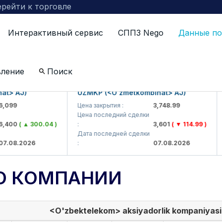
рейти к торговле
Интерактивный сервис
СППЗ Nego
Данные по
вление
Поиск
 AJ)
UZMKP (<O'zmetkombinat> AJ)
KV
9
Цена закрытия :
3,748.99
Цен
Цена последний сделки
Це
00
( ▲ 300.04 )
:
3,601
( ▼ 114.99 )
:
Дата последней сделки
Да
8.2026
:
07.08.2026
:
О КОМПАНИИ
<O'zbektelekom> aksiyadorlik kompaniyasi