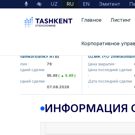
UZ
RU
EN
Эмитент
Пе
Главное
Листинг
Данные по рынку
Информация о компании
Корпоративное упра
B (<Hamkorbank> ATB)
UZMK (<O'zmetkombinat>
 закрытия :
79
Цена закрытия :
6,09
а последний сделки
Цена последний сделки
95.49
( ▲ 5.49 )
:
6,4
а последней сделки
Дата последней сделки
07.08.2026
:
07.0
ИНФОРМАЦИЯ 