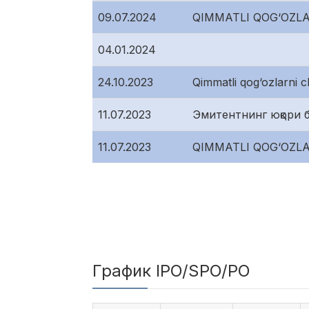
09.07.2024
QIMMATLI QOG‘OZL
04.01.2024
24.10.2023
Qimmatli qog‘ozlarni c
11.07.2023
Эмитентнинг юқори б
11.07.2023
QIMMATLI QOG‘OZL
График IPO/SPO/PO