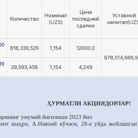
Цена
Номинал
Уставной
Количество
последней
(UZS)
капитал(UZ
сделки
00
818,339,529
1,154
12000.0
978,514,666,
19
29,593,458
1,154
4,249
ҲУРМАТЛИ АКЦИЯДОРЛАР!
арининг умумий йиғилиши 2023
йил
кент шаҳри, А.Навоий кўчаси, 28-а уйда жойлашга