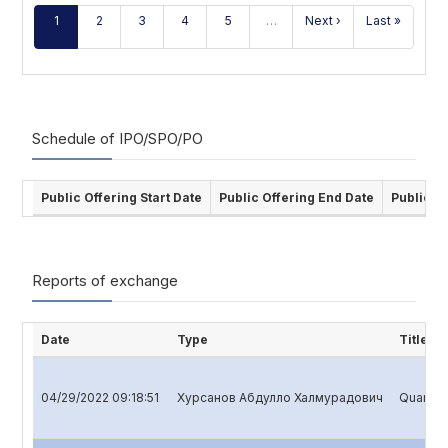
1
2
3
4
5
…
Next ›
Last »
Schedule of IPO/SPO/PO
Public Offering Start Date
Public Offering End Date
Public O
Reports of exchange
Date
Type
Title
04/29/2022 09:18:51
Хурсанов Абдулло Халмурадович
Quarterl