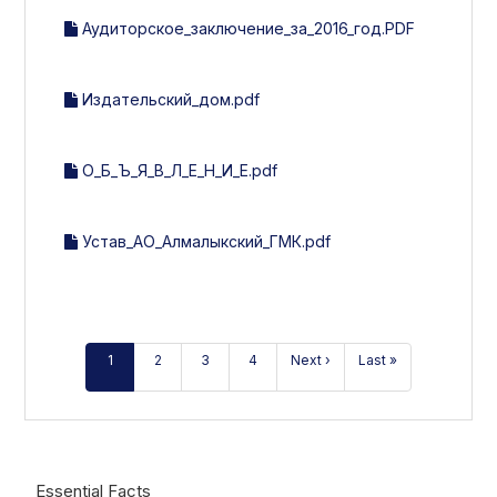
Аудиторское_заключение_за_2016_год.PDF
Издательский_дом.pdf
О_Б_Ъ_Я_В_Л_Е_Н_И_Е.pdf
Устав_АО_Алмалыкский_ГМК.pdf
1
2
3
4
Next ›
Last »
Essential Facts