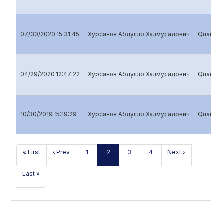
07/30/2020 15:31:45
Хурсанов Абдулло Халмурадович
Quarterl
04/29/2020 12:47:22
Хурсанов Абдулло Халмурадович
Quarterl
10/30/2019 15:19:29
Хурсанов Абдулло Халмурадович
Quarterl
« First
‹ Prev
1
2
3
4
Next ›
Last »