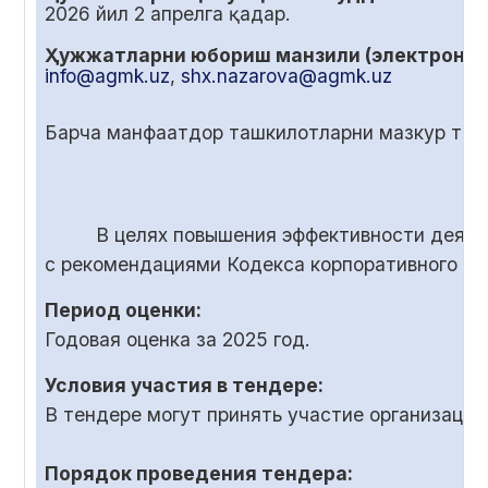
2026 йил
2
апрелга қадар.
Ҳужжатларни юбориш манзили (электрон по
info@agmk.uz
,
shx.nazarova@agmk.uz
Барча манфаатдор ташкилотларни мазкур танл
В целях повышения эффективности деяте
с рекомендациями Кодекса корпоративного у
Период оценки:
Годовая оценка за 2025 год.
Условия участия в тендере:
В тендере могут принять участие организаци
Порядок проведения тендера: