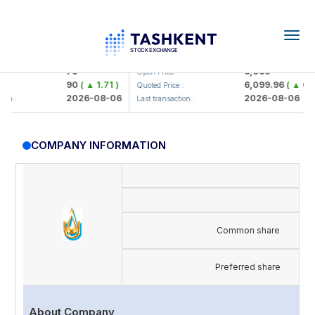
Togg
navig
amkorbank> ATB)
UZMK (<O'zmetkombinat> AJ)
79
6,099
Open Price :
90
( ▲ 1.71 )
6,099.96
( ▲ 0.08 
Quoted Price :
2026-08-06
2026-08-06
n :
Last transaction :
COMPANY INFORMATION
Common share
Preferred share
About Company