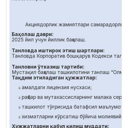
Акциядорлик жамиятлари самарадорлиги
Баҳолаш даври:
2025 йил учун йиллик баҳолаш.
Танловда иштирок этиш шартлари:
Танловда Корпоратив бошқарув Кодекси талаб
Танловни ўтказиш тартиби:
Мустақил баҳолаш ташкилотини танлаш "Олмал
Тақдим этиладиган ҳужжатлар:
амалдаги лицензия нусхаси;
ü
раҳбар ва мутахассисларнинг малака серт
ü
ташкилот тўғрисида батафсил маълумот;
ü
хизматларни кўрсатиш бўйича молиявий т
ü
Ҳужжатларни қабул қилиш муддати: