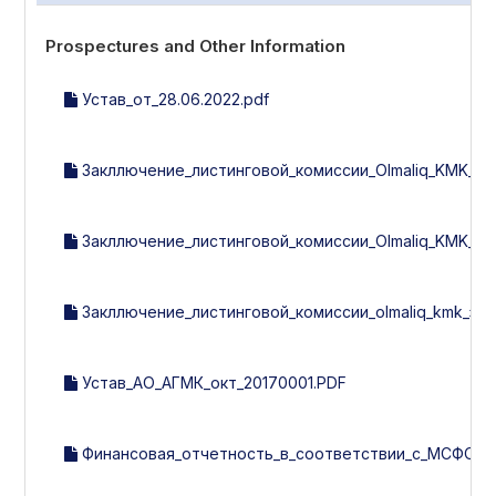
Prospectures and Other Information
Устав_от_28.06.2022.pdf
Закллючение_листинговой_комиссии_Olmaliq_KMK_за_3
Закллючение_листинговой_комиссии_Olmaliq_KMK_за_1
Закллючение_листинговой_комиссии_olmaliq_kmk_за_2
Устав_АО_АГМК_окт_20170001.PDF
Финансовая_отчетность_в_соответствии_с_МСФО_за