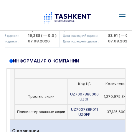
Togg
navig
Olmaliq KMK> AJ)
KFSK (<Kafolat sug'urta kompaniy
16,100
82
 :
Цена закрытия :
16,288
( — 0.0 )
83.91
( — 0.0 )
ий сделки :
Цена последний сделки :
07.08.2026
07.08.2026
й сделки :
Дата последней сделки :
ИНФОРМАЦИЯ О КОМПАНИИ
Код ЦБ
Количество
UZ7007880006
Простые акции
1,270,975,342
UZGF
UZ700788K011
Привилегированные акции
37,135,600
UZGFP
О компании