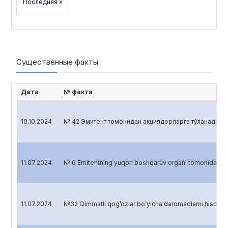
Последняя »
Существенные факты
Дата
№ факта
10.10.2024
№ 42 Эмитент томонидан акциядорларга тўланадиган 
11.07.2024
№ 6 Emitentning yuqori boshqaruv organi tomonidan 
11.07.2024
№32 Qimmatli qog’ozlar bo’yicha daromadlarni hisobl