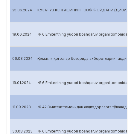
25.06.2024
КУЗАТУВ КЕНГАШИНИНГ СОФ ФОЙДАНИ (ДИВИДЕНДН
19.06.2024
№ 6 Emitentning yuqori boshqaruv organi tomonidan 
06.03.2024
Қимматли қоғозлар бозорида ахборотларни тақдим э
19.01.2024
№ 6 Emitentning yuqori boshqaruv organi tomonidan 
11.09.2023
№ 42 Эмитент томонидан акциядорларга тўланадиган 
30.08.2023
№ 6 Emitentning yuqori boshqaruv organi tomonidan 