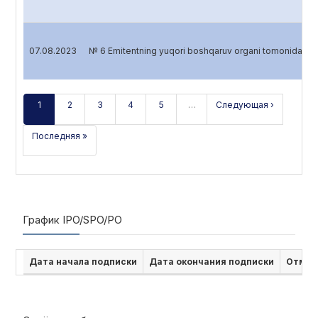
07.08.2023
№ 6 Emitentning yuqori boshqaruv organi tomonidan 
1
2
3
4
5
…
Следующая ›
Последняя »
График IPO/SPO/PO
Дата начала подписки
Дата окончания подписки
Отмен