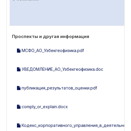
Проспекты и другая информация
МСФО_АО_Узбекгеофизика.pdf
УВЕДОМЛЕНИЕ_АО_Узбекгеофизика.doc
публикация_результатов_оценки.pdf
comply_or_explain.docx
Кодекс_корпоративного_управления_в_деятельности