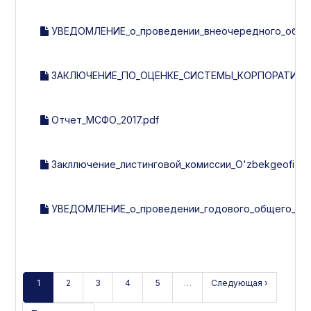
УВЕДОМЛЕНИЕ_о_проведении_внеочередного_общего
ЗАКЛЮЧЕНИЕ_ПО_ОЦЕНКЕ_СИСТЕМЫ_КОРПОРАТИВНОГ
Отчет_МСФО_2017.pdf
Закллючение_листинговой_комиссии_O'zbekgeofizika_з
УВЕДОМЛЕНИЕ_о_проведении_годового_общего_собр
1
2
3
4
5
…
Следующая ›