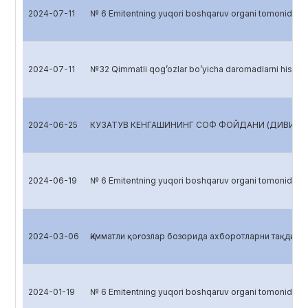
2024-07-11
№ 6 Emitentning yuqori boshqaruv organi tomonidan
2024-07-11
№32 Qimmatli qog’ozlar bo’yicha daromadlarni hisob
2024-06-25
КУЗАТУВ КЕНГАШИНИНГ СОФ ФОЙДАНИ (ДИВИДЕНД
2024-06-19
№ 6 Emitentning yuqori boshqaruv organi tomonidan
2024-03-06
Қимматли қоғозлар бозорида ахборотларни тақдим 
2024-01-19
№ 6 Emitentning yuqori boshqaruv organi tomonidan