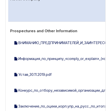
Prospectures and Other Information
ВНИМАНИЮ_ПРЕДПРИНИМАТЕЛЕЙ_И_ЗАИНТЕРЕСОВА
Информация_по_принципу_«comply_or_explain»_(«со
Устав_30.11.2019.pdf
Конкурс_по_отбору_независимой_организации_для_
Заключение_по_оцеки_корп.упр_на_русс._по_итогам_2