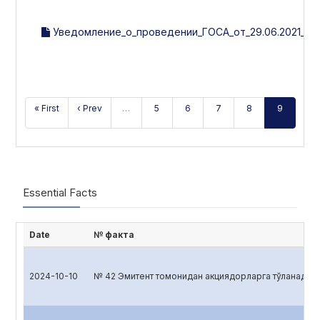
Уведомление_о_проведении_ГОСА_от_29.06.2021_.pd
« First
‹ Prev
…
5
6
7
8
9
Essential Facts
Date
№ факта
2024-10-10
№ 42 Эмитент томонидан акциядорларга тўланадиган