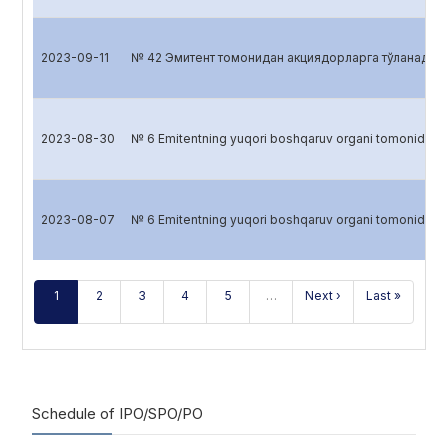
2023-09-11
№ 42 Эмитент томонидан акциядорларга тўланадиган
2023-08-30
№ 6 Emitentning yuqori boshqaruv organi tomonidan
2023-08-07
№ 6 Emitentning yuqori boshqaruv organi tomonidan
1
2
3
4
5
…
Next ›
Last »
Schedule of IPO/SPO/PO