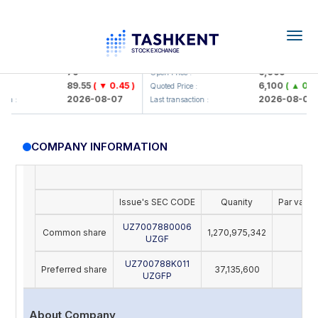
Togg
navig
Hamkorbank> ATB)
UZMK (<O'zmetkombinat> AJ)
79
6,099
Open Price :
89.55
( ▼ 0.45 )
6,100
( ▲ 0.04
:
Quoted Price :
2026-08-07
2026-08-07
on :
Last transaction :
COMPANY INFORMATION
Issue's SEC CODE
Quanity
Par value
UZ7007880006
Common share
1,270,975,342
28
UZGF
UZ700788K011
Preferred share
37,135,600
28
UZGFP
About Company