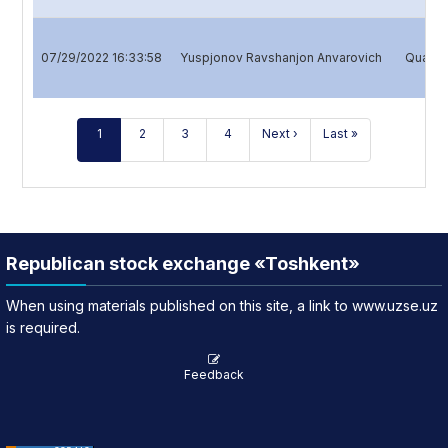
07/29/2022 16:33:58
Yuspjonov Ravshanjon Anvarovich
Quarter
1
2
3
4
Next ›
Last »
Republican stock exchange «Toshkent»
When using materials published on this site, a link to www.uzse.uz
is required.
Feedback