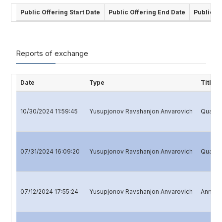
Public Offering Start Date
Public Offering End Date
Public O
Reports of exchange
Date
Type
Title
10/30/2024 11:59:45
Yusupjonov Ravshanjon Anvarovich
Quarter
07/31/2024 16:09:20
Yusupjonov Ravshanjon Anvarovich
Quarter
07/12/2024 17:55:24
Yusupjonov Ravshanjon Anvarovich
Annual 